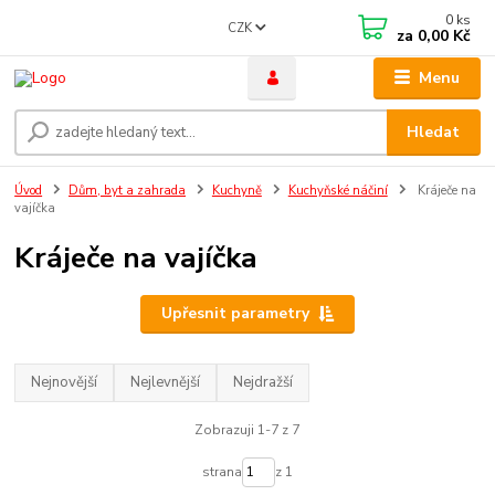
0
ks
CZK
za
0,00 Kč
Menu
Hledat
Úvod
Dům, byt a zahrada
Kuchyně
Kuchyňské náčiní
Kráječe na
vajíčka
Kráječe na vajíčka
Upřesnit parametry
Nejnovější
Nejlevnější
Nejdražší
Zobrazuji 1-7 z 7
strana
z 1