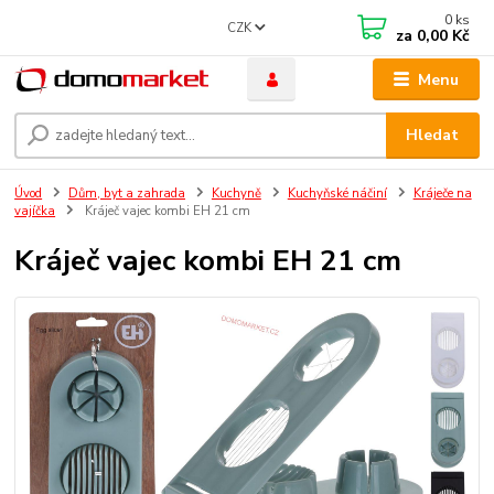
0
ks
CZK
za
0,00 Kč
Menu
Hledat
Úvod
Dům, byt a zahrada
Kuchyně
Kuchyňské náčiní
Kráječe na
vajíčka
Kráječ vajec kombi EH 21 cm
Kráječ vajec kombi EH 21 cm