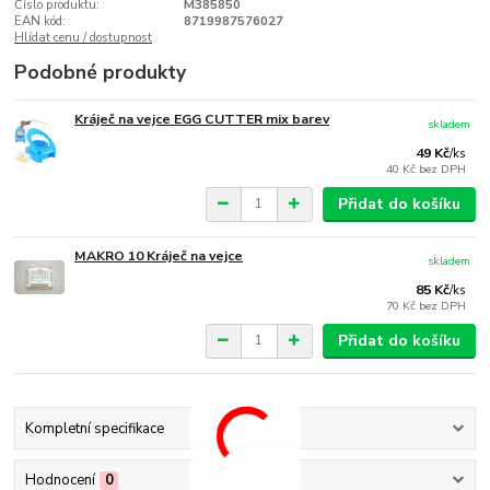
Číslo produktu:
M385850
EAN kód:
8719987576027
Hlídat cenu / dostupnost
Podobné produkty
Kráječ na vejce EGG CUTTER mix barev
skladem
49 Kč
/
ks
40 Kč
bez DPH
Přidat do košíku
MAKRO 10 Kráječ na vejce
skladem
85 Kč
/
ks
70 Kč
bez DPH
Přidat do košíku
Kompletní specifikace
Hodnocení
0