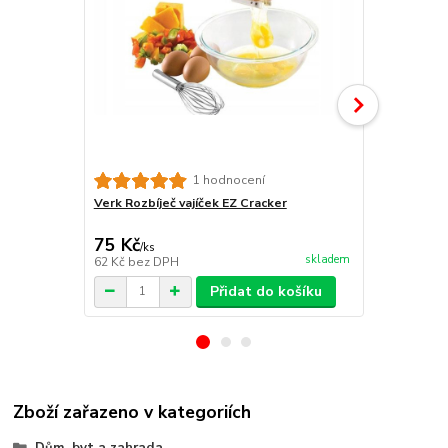
1 hodnocení
Verk Rozbíječ vajíček EZ Cracker
Minutka/pom
PERFECT
75 Kč
39 Kč
/
ks
/
ks
skladem
62 Kč
bez DPH
32 Kč
bez D
Přidat do košíku
Zboží zařazeno v kategoriích
Dům, byt a zahrada