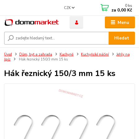
0
ks
CZK
za
0,00 Kč
Menu
Hledat
Úvod
Dům, byt a zahrada
Kuchyně
Kuchyňské náčiní
Jehly na
špíz
Hák řeznický 150/3 mm 15 ks
Hák řeznický 150/3 mm 15 ks