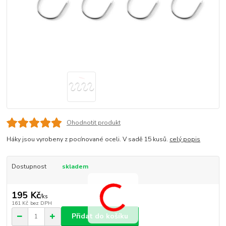
Ohodnotit produkt
Háky jsou vyrobeny z pocínované oceli. V sadě 15 kusů.
celý popis
Dostupnost
skladem
195 Kč
/
ks
161 Kč
bez DPH
Přidat do košíku