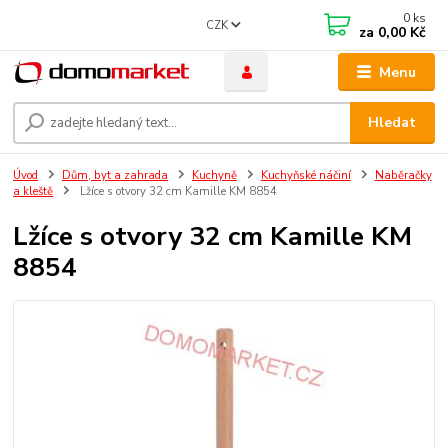
0
ks
CZK
za
0,00 Kč
Menu
Hledat
Úvod
Dům, byt a zahrada
Kuchyně
Kuchyňské náčiní
Naběračky
a kleště
Lžíce s otvory 32 cm Kamille KM 8854
Lžíce s otvory 32 cm Kamille KM
8854