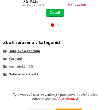
75 Kč
75 Kč
/
ks
/
ks
Není skladem
62 Kč
bez DPH
62 Kč
bez D
Detail
Zboží zařazeno v kategoriích
Dům, byt a zahrada
Kuchyně
Kuchyňské náčiní
Naběračky a kleště
Tyto webové stránky využívají k poskytování svých služeb
soubory cookies.
Více informací
.