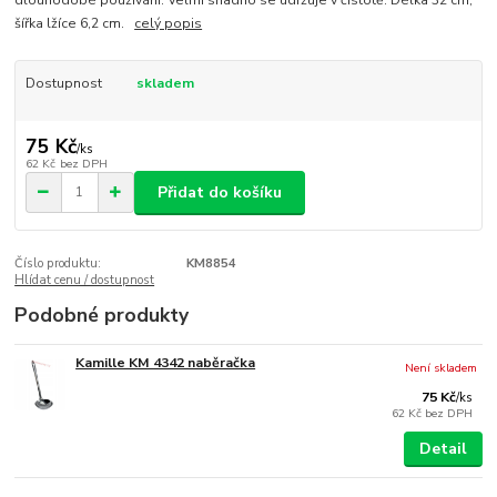
dlouhodobé používání. Velmi snadno se udržuje v čistotě. Délka 32 cm,
šířka lžíce 6,2 cm.
celý popis
Dostupnost
skladem
75 Kč
/
ks
62 Kč
bez DPH
Přidat do košíku
Číslo produktu:
KM8854
Hlídat cenu / dostupnost
Podobné produkty
Kamille KM 4342 naběračka
Není skladem
75 Kč
/
ks
62 Kč
bez DPH
Detail