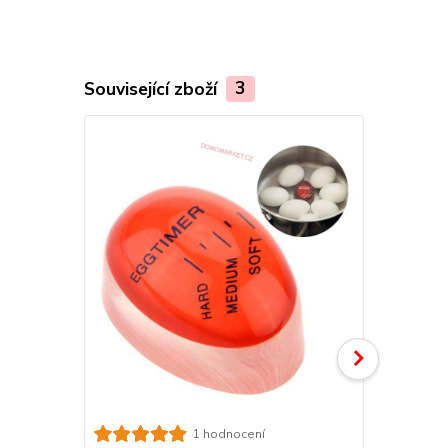
Související zboží
3
Digitální mi
1 hodnocení