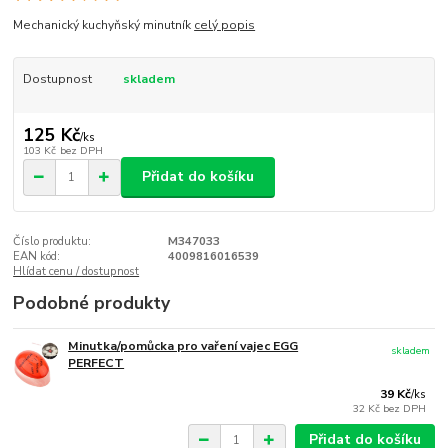
Mechanický kuchyňský minutník
celý popis
Dostupnost
skladem
125 Kč
/
ks
103 Kč
bez DPH
Přidat do košíku
Číslo produktu:
M347033
EAN kód:
4009816016539
Hlídat cenu / dostupnost
Podobné produkty
Minutka/pomůcka pro vaření vajec EGG
skladem
PERFECT
39 Kč
/
ks
32 Kč
bez DPH
Přidat do košíku