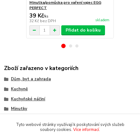
Minutka/pomůcka pro vaření vajec EGG
PERFECT
39 Kč
59 Kč
/
ks
/
ks
skladem
32 Kč
bez DPH
49 Kč
bez D
Přidat do košíku
Zboží zařazeno v kategoriích
Dům, byt a zahrada
Kuchyně
Kuchyňské náčiní
Minutky
Tyto webové stránky využívají k poskytování svých služeb
soubory cookies.
Více informací
.