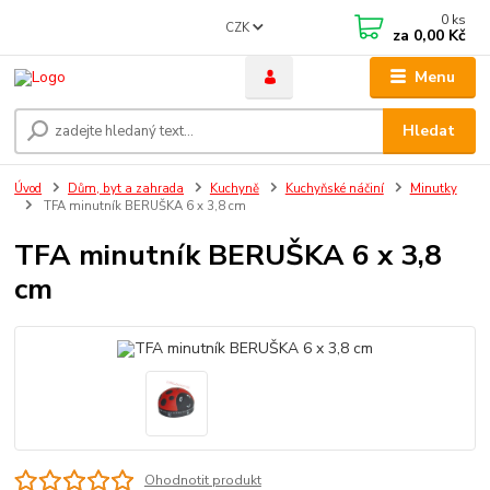
0
ks
CZK
za
0,00 Kč
Menu
Hledat
Úvod
Dům, byt a zahrada
Kuchyně
Kuchyňské náčiní
Minutky
TFA minutník BERUŠKA 6 x 3,8 cm
TFA minutník BERUŠKA 6 x 3,8
cm
Ohodnotit produkt