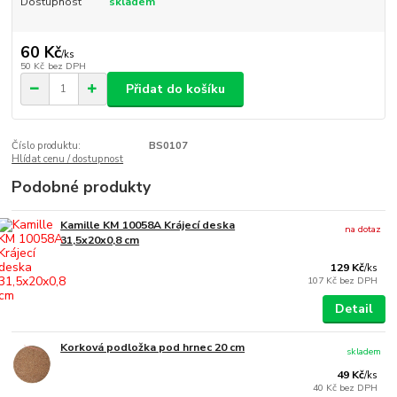
Dostupnost
skladem
60 Kč
/
ks
50 Kč
bez DPH
Přidat do košíku
Číslo produktu:
BS0107
Hlídat cenu / dostupnost
Podobné produkty
Kamille KM 10058A Krájecí deska
na dotaz
31,5x20x0,8 cm
129 Kč
/
ks
107 Kč
bez DPH
Detail
Korková podložka pod hrnec 20 cm
skladem
49 Kč
/
ks
40 Kč
bez DPH