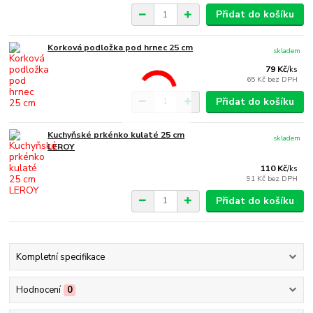
Přidat do košíku
Korková podložka pod hrnec 25 cm
skladem
79 Kč
/
ks
65 Kč
bez DPH
Přidat do košíku
Kuchyňské prkénko kulaté 25 cm
skladem
LEROY
110 Kč
/
ks
91 Kč
bez DPH
Přidat do košíku
Kompletní specifikace
Hodnocení
0