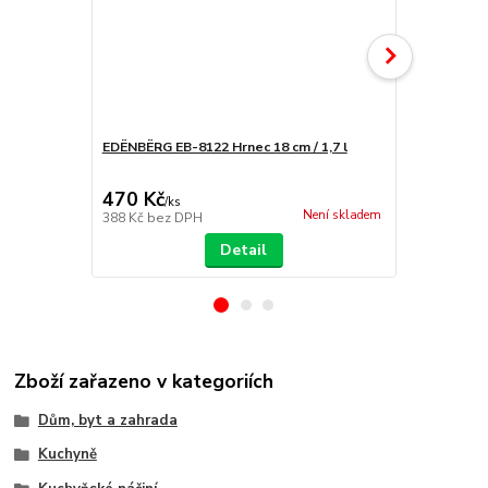
EDËNBËRG EB-8122 Hrnec 18 cm / 1,7 l
Hrnec 32 cm
470 Kč
690 Kč
/
ks
/
ks
Není skladem
388 Kč
bez DPH
570 Kč
bez 
Detail
Zboží zařazeno v kategoriích
Dům, byt a zahrada
Kuchyně