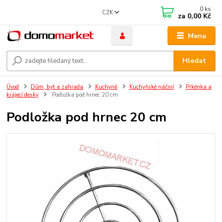
0
ks
CZK
za
0,00 Kč
Menu
Hledat
Úvod
Dům, byt a zahrada
Kuchyně
Kuchyňské náčiní
Prkénka a
krájecí desky
Podložka pod hrnec 20 cm
Podložka pod hrnec 20 cm