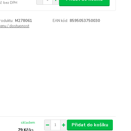
Kč
bez DPH
roduktu:
M278061
EAN kód:
8595053750030
cenu / dostupnost
skladem
Přidat do košíku
79 Kč
/
ks