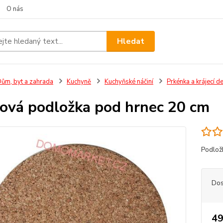
O nás
Hledat
ům, byt a zahrada
Kuchyně
Kuchyňské náčiní
Prkénka a krájecí d
ová podložka pod hrnec 20 cm
Podlož
Dos
49