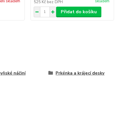
ení skladem
skladem
525 Kč
bez DPH
44
Přidat do košíku
yňské náčiní
Prkénka a krájecí desky