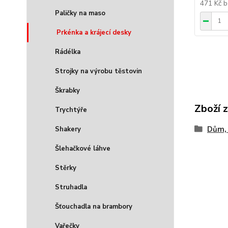
471 Kč
b
Paličky na maso
Prkénka a krájecí desky
Rádélka
Strojky na výrobu těstovin
Škrabky
Zboží 
Trychtýře
Dům, 
Shakery
Šlehačkové láhve
Stěrky
Struhadla
Šťouchadla na brambory
Vařečky