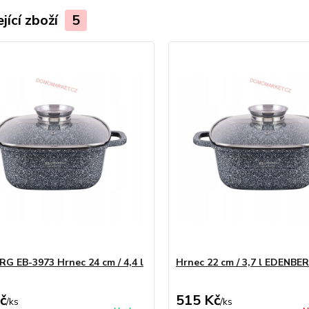
jící zboží
5
G EB-3973 Hrnec 24 cm / 4,4 l
Hrnec 22 cm / 3,7 l EDENBE
č
515 Kč
/
ks
/
ks