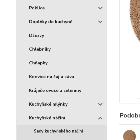
Poklice
Doplňky do kuchyně
Džezvy
Chlebníky
Chňapky
Konvice na čaj a kávu
Kráječe ovoce a zeleniny
Kuchyňské mlýnky
Podobn
Kuchyňské náčiní
Sady kuchyňského náčiní