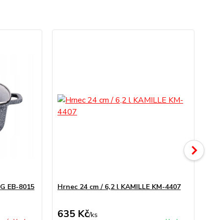
RG EB-8015
Hrnec 24 cm / 6,2 l KAMILLE KM-4407
Ka
635 Kč
5
/
ks