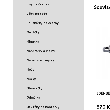
Lisy na česnek
Souvise
Lišty na nože
Louskáčky na ořechy
Metličky
Minutky
Naběračky a kleště
Napařovací vějířky
Nože
Nůžky
Obracečky
EDËNBËR
Odměrky
570 K
Otvíráky na konzervy