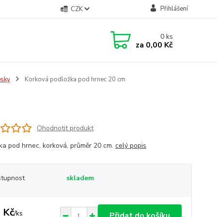
Přihlášení
CZK
0
ks
za
0,00 Kč
esky
Korková podložka pod hrnec 20 cm
Ohodnotit produkt
ka pod hrnec, korková, průměr 20 cm.
celý popis
tupnost
skladem
 Kč
/
ks
Přidat do košíku