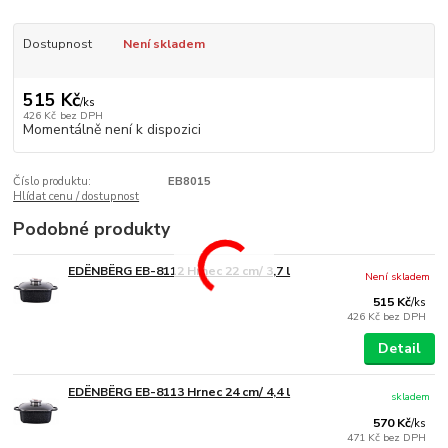
Dostupnost
Není skladem
515 Kč
/
ks
426 Kč
bez DPH
Momentálně není k dispozici
Číslo produktu:
EB8015
Hlídat cenu / dostupnost
Podobné produkty
EDËNBËRG EB-8112 Hrnec 22 cm/ 3,7 l
Není skladem
515 Kč
/
ks
426 Kč
bez DPH
Detail
EDËNBËRG EB-8113 Hrnec 24 cm/ 4,4 l
skladem
570 Kč
/
ks
471 Kč
bez DPH