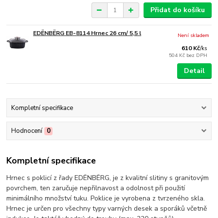
Přidat do košíku
EDËNBËRG EB-8114 Hrnec 26 cm/ 5,5 l
Není skladem
610 Kč
/
ks
504 Kč
bez DPH
Detail
Kompletní specifikace
Hodnocení
0
Kompletní specifikace
Hrnec s poklicí z řady EDËNBËRG, je z kvalitní slitiny s granitovým
povrchem, ten zaručuje nepřilnavost a odolnost při použití
minimálního množství tuku. Poklice je vyrobena z tvrzeného skla.
Hrnec je určen pro všechny typy varných desek a sporáků včetně