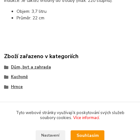
indukce. Je taktéž vhodný do trouby (max. 220 stupňů).
Objem: 3,7
litru
Průměr: 22 cm
Zboží zařazeno v kategoriích
Dům, byt a zahrada
Kuchyně
Hrnce
Tyto webové stránky využívají k poskytování svých služeb
soubory cookies.
Více informací
.
Souhlasím
Nastavení