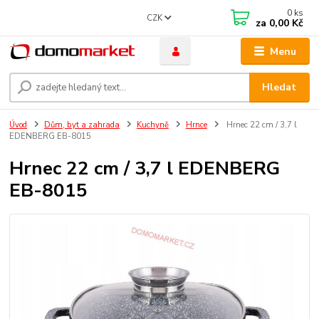
0
ks
CZK
za
0,00 Kč
Menu
Hledat
Úvod
Dům, byt a zahrada
Kuchyně
Hrnce
Hrnec 22 cm / 3,7 l
EDENBERG EB-8015
Hrnec 22 cm / 3,7 l EDENBERG
EB-8015