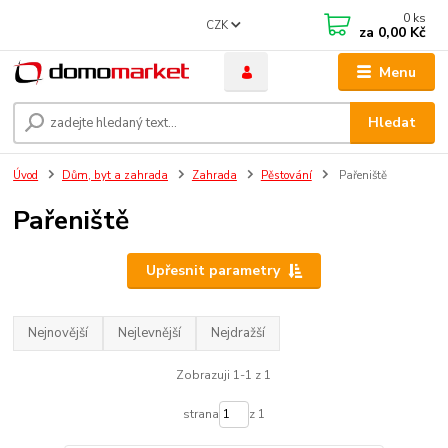
0
ks
CZK
za
0,00 Kč
Menu
Hledat
Úvod
Dům, byt a zahrada
Zahrada
Pěstování
Pařeniště
Pařeniště
Upřesnit parametry
Nejnovější
Nejlevnější
Nejdražší
Zobrazuji 1-1 z 1
strana
z 1