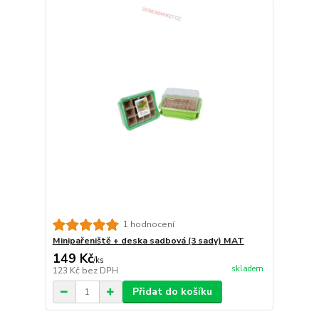
1 hodnocení
Minipařeniště + deska sadbová (3 sady) MAT
149 Kč
/
ks
skladem
123 Kč
bez DPH
Přidat do košíku