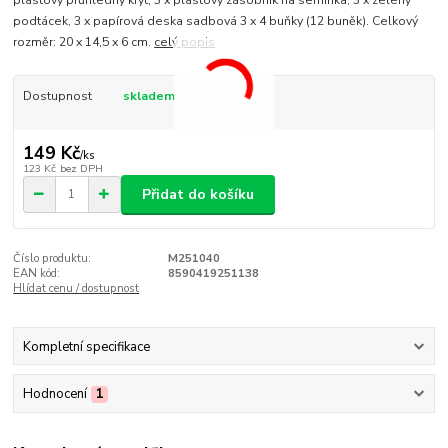
plastový průhledný kryt, 3 x plastový zásobník na semínka, 3 x zelený
podtácek, 3 x papírová deska sadbová 3 x 4 buňky (12 buněk). Celkový
rozměr: 20 x 14,5 x 6 cm.
celý popis
Dostupnost
skladem
149 Kč
/
ks
123 Kč
bez DPH
Přidat do košíku
Číslo produktu:
M251040
EAN kód:
8590419251138
Hlídat cenu / dostupnost
Kompletní specifikace
Hodnocení
1