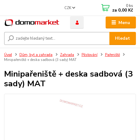
0
ks
CZK
za
0,00 Kč
Menu
Hledat
Úvod
Dům, byt a zahrada
Zahrada
Pěstování
Pařeniště
Minipařeniště + deska sadbová (3 sady) MAT
Minipařeniště + deska sadbová (3
sady) MAT