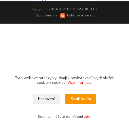
Copyright 2018-2025 DOMOMARKET.CZ
Vytvořeno na
Eshop-rychle.cz
Tyto webové stránky využívají k poskytování svých služeb
soubory cookies.
Více informací
.
Souhlasím
Nastavení
Souhlas můžete odmítnout
zde
.