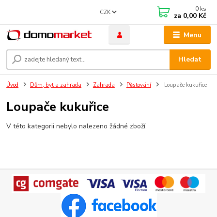
0
ks
CZK
za
0,00 Kč
Menu
Hledat
Úvod
Dům, byt a zahrada
Zahrada
Pěstování
Loupače kukuřice
Loupače kukuřice
V této kategorii nebylo nalezeno žádné zboží.