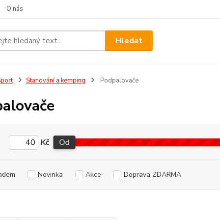
O nás
Hledat
port
Stanování a kemping
Podpalovače
alovače
Kč
Od
adem
Novinka
Akce
Doprava ZDARMA