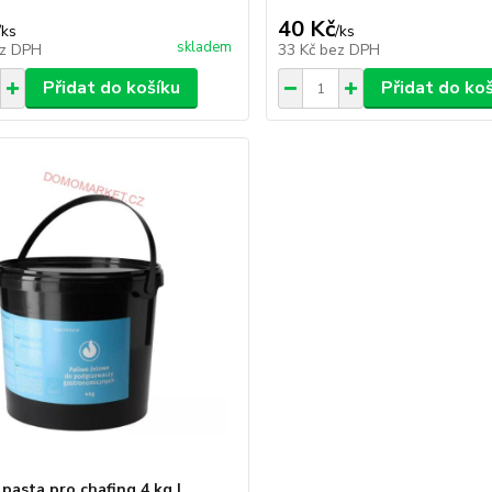
40 Kč
/
ks
/
ks
skladem
z DPH
33 Kč
bez DPH
Přidat do košíku
Přidat do ko
pasta pro chafing 4 kg |