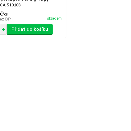
CA 510103
č
/
ks
skladem
ez DPH
Přidat do košíku