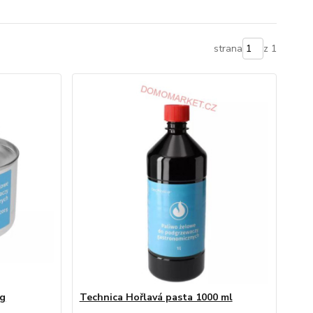
strana
z 1
 g
Technica Hořlavá pasta 1000 ml