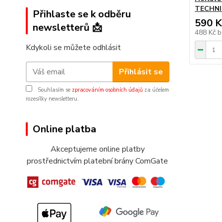
TECHNI
Přihlaste se k odběru
590 K
newsletterů 📩
488 Kč
b
Kdykoli se můžete odhlásit
Přihlásit se
Souhlasím se
zpracováním osobních údajů
za účelem
rozesílky newsletteru.
Online platba
Akceptujeme online platby
prostřednictvím platební brány ComGate