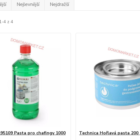
jší
Nejlevnější
Nejdražší
1-4 z 4
95109 Pasta pro chafingy 1000
Technica Hořlavá pasta 200