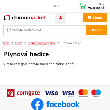
0
ks
CZK
za
0,00 Kč
Menu
Hledat
Úvod
Sport
Stanování a kemping
Plynová hadice
Plynová hadice
V této kategorii nebylo nalezeno žádné zboží.