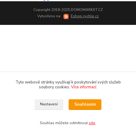
Copyright 2018-2025 DOMOMARKET.CZ
Vytvořeno na
Eshop-rychle.cz
Tyto webové stránky využívají k poskytování svých služeb
soubory cookies.
Více informací
.
Souhlasím
Nastavení
Souhlas můžete odmítnout
zde
.