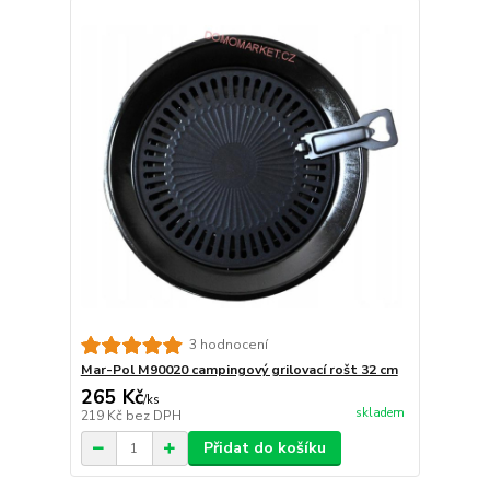
3 hodnocení
Mar-Pol M90020 campingový grilovací rošt 32 cm
265 Kč
/
ks
skladem
219 Kč
bez DPH
Přidat do košíku