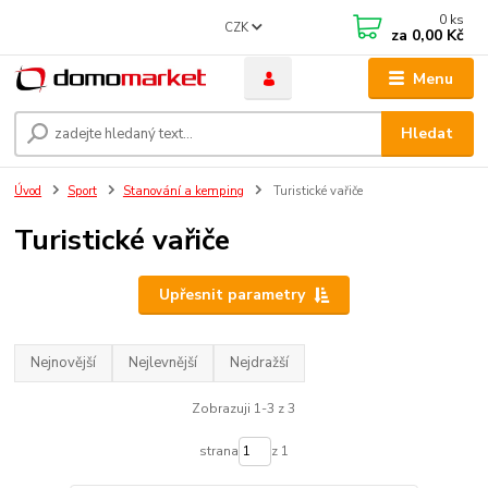
0
ks
CZK
za
0,00 Kč
Menu
Hledat
Úvod
Sport
Stanování a kemping
Turistické vařiče
Turistické vařiče
Upřesnit parametry
Nejnovější
Nejlevnější
Nejdražší
Zobrazuji 1-3 z 3
strana
z 1