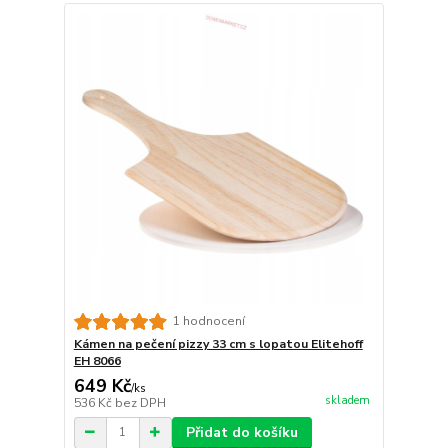
1 hodnocení
Kámen na pečení pizzy 33 cm s lopatou Elitehoff
EH 8066
649 Kč
/
ks
skladem
536 Kč
bez DPH
Přidat do košíku