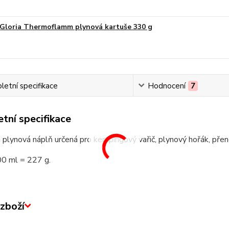
Gloria Thermoflamm plynová kartuše 330 g
etní specifikace
Hodnocení
7
tní specifikace
plynová náplň určená pro kempingový vařič, plynový hořák, přeno
0 ml = 227 g.
zboží