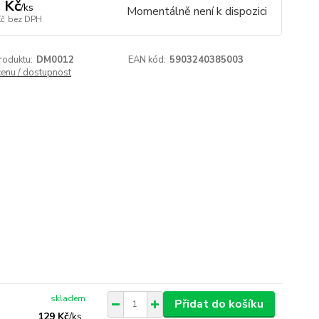
 Kč
/
ks
Momentálně není k dispozici
Kč
bez DPH
roduktu:
DM0012
EAN kód:
5903240385003
cenu / dostupnost
skladem
Přidat do košíku
129 Kč
/
ks