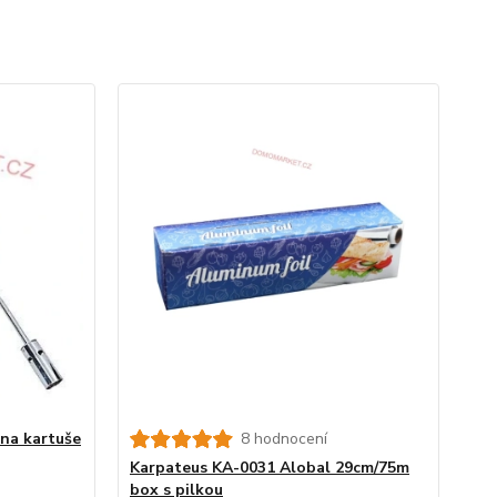
 na kartuše
8 hodnocení
Karpateus KA-0031 Alobal 29cm/75m
box s pilkou