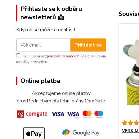
Přihlaste se k odběru
Souvise
newsletterů 📩
Kdykoli se můžete odhlásit
Přihlásit se
Souhlasím se
zpracováním osobních údajů
za účelem
rozesílky newsletteru.
Online platba
Akceptujeme online platby
prostřednictvím platební brány ComGate
VERK MP