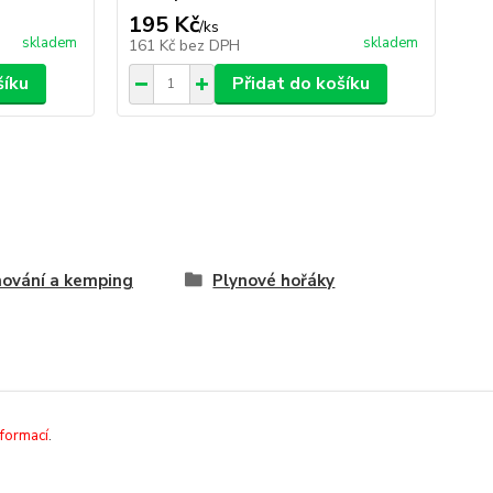
195 Kč
/
ks
skladem
skladem
161 Kč
bez DPH
šíku
Přidat do košíku
ování a kemping
Plynové hořáky
nformací
.