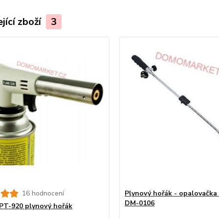
jící zboží
3
16 hodnocení
Plynový hořák - opalovačka
DM-0106
T-920 plynový hořák