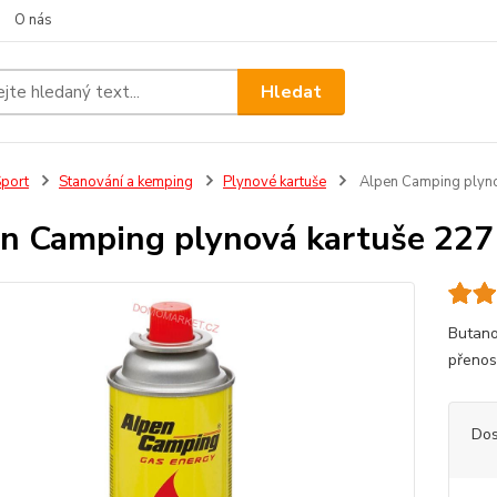
O nás
Hledat
port
Stanování a kemping
Plynové kartuše
Alpen Camping plyno
n Camping plynová kartuše 227
Butano
přenos
Dos