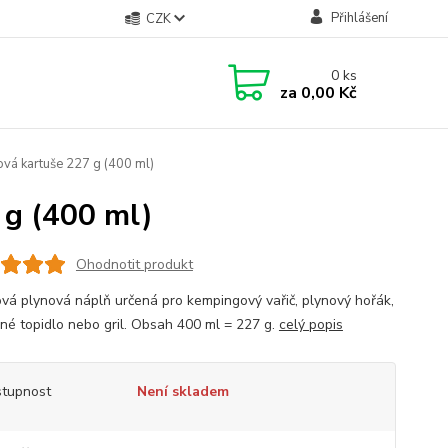
Přihlášení
CZK
0
ks
za
0,00 Kč
vá kartuše 227 g (400 ml)
 g (400 ml)
Ohodnotit produkt
vá plynová náplň určená pro kempingový vařič, plynový hořák,
né topidlo nebo gril. Obsah 400 ml = 227 g.
celý popis
tupnost
Není skladem