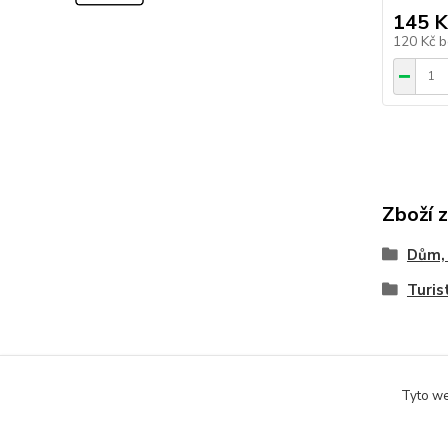
145 K
120 Kč
b
Zboží 
Dům, 
Turis
Tyto we