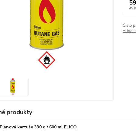
59
49 
Číslo p
Hlídat 
é produkty
Plynová kartuše 330 g / 600 ml ELICO