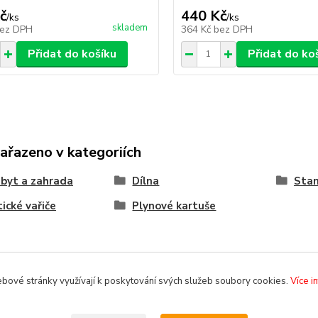
č
440 Kč
/
ks
/
ks
skladem
ez DPH
364 Kč
bez DPH
Přidat do košíku
Přidat do ko
zařazeno v kategoriích
byt a zahrada
Dílna
Stan
tické vařiče
Plynové kartuše
bové stránky využívají k poskytování svých služeb soubory cookies.
Více i