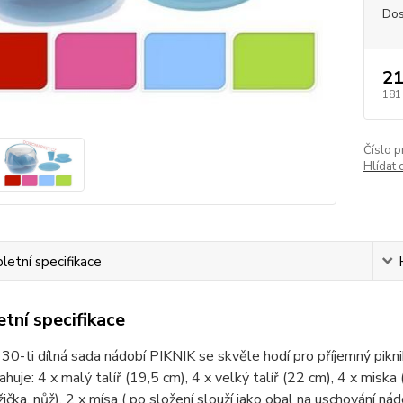
Dos
21
181
Číslo p
Hlídat 
etní specifikace
tní specifikace
30-ti dílná sada nádobí PIKNIK se skvěle hodí pro příjemný pikni
huje: 4 x malý talíř (19,5 cm), 4 x velký talíř (22 cm), 4 x miska 
lžička, nůž), 2 x mísa ( po složení slouží jako obal na uschování ná