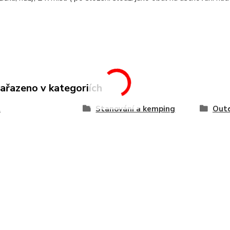
zařazeno v kategoriích
t
Stanování a kemping
Outd