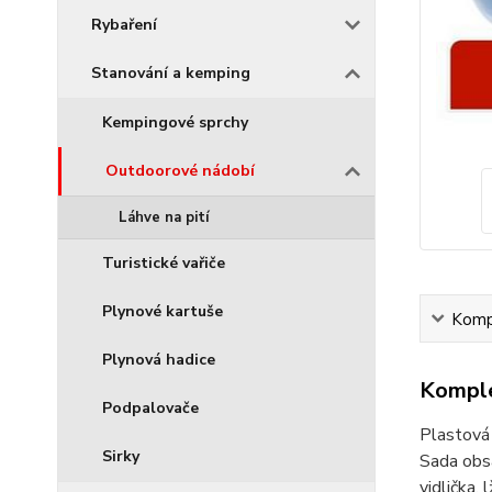
Rybaření
Stanování a kemping
Kempingové sprchy
Outdoorové nádobí
Láhve na pití
Turistické vařiče
Plynové kartuše
Kompl
Plynová hadice
Komple
Podpalovače
Plastová 
Sirky
Sada obsa
vidlička, 