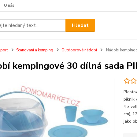
O nás
Hledat
port
Stanování a kemping
Outdoorové nádobí
Nádobí kempingov
bí kempingové 30 dílná sada P
Plasto
piknik 
4 x vel
cm), 12
jako ob