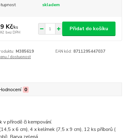
tupnost
skladem
9 Kč
/
ks
Přidat do košíku
 Kč
bez DPH
roduktu:
M385619
EAN kód:
8711295447037
cenu / dostupnost
Hodnocení
0
k v přírodě či kempování.
(14,5 x 6 cm), 4 x kelímek (7,5 x 9 cm), 12 ks příborů (
dobí). Barva zelená.