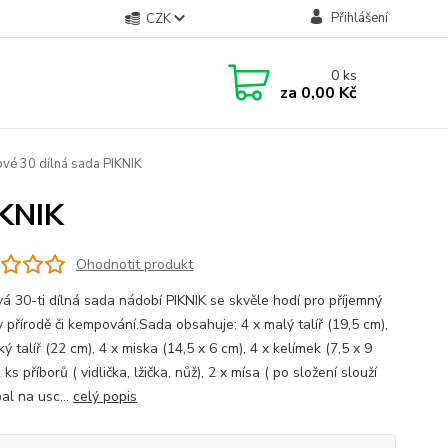
Přihlášení
CZK
0
ks
za
0,00 Kč
é 30 dílná sada PIKNIK
IKNIK
Ohodnotit produkt
vá 30-ti dílná sada nádobí PIKNIK se skvěle hodí pro příjemný
v přírodě či kempování.Sada obsahuje: 4 x malý talíř (19,5 cm),
ký talíř (22 cm), 4 x miska (14,5 x 6 cm), 4 x kelímek (7,5 x 9
 ks příborů ( vidlička, lžička, nůž), 2 x mísa ( po složení slouží
al na usc...
celý popis