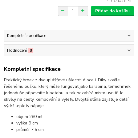
181 Kč
bez DPH
Přidat do košíku
Kompletní specifikace
Hodnocení
0
Kompletní specifikace
Praktický hrnek z dvouplášťové ušlechtilé oceli. Díky skvěle
řešenému oušku, který může fungovat jako karabina, termohrnek
jednoduše připevníte k batohu, a tak nezabírá místo uvnitř. Je
skvělý na cesty, kempování a výlety. Dvojitá stěna zajišťuje delší
výdrž teploty nápoje.
objem 280 ml
výška 9 cm
průměr 7,5 cm