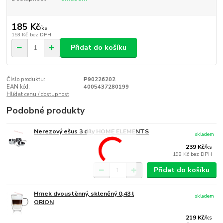
185 Kč
/
ks
153 Kč
bez DPH
Přidat do košíku
Číslo produktu:
P90226202
EAN kód:
4005437280199
Hlídat cenu / dostupnost
Podobné produkty
Nerezový ešus 3 díly HOME ELEMENTS
skladem
239 Kč
/
ks
198 Kč
bez DPH
Přidat do košíku
Hrnek dvoustěnný, skleněný 0,43 l
skladem
ORION
219 Kč
/
ks