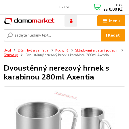
0
ks
CZK
za
0,00 Kč
Menu
Hledat
Úvod
Dům, byt a zahrada
Kuchyně
Skladování a balení potravin
Termosky
Dvoustěnný nerezový hrnek s karabinou 280ml Axentia
Dvoustěnný nerezový hrnek s
karabinou 280ml Axentia