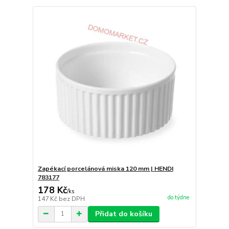
Zapékací porcelánová miska 120 mm | HENDI
783177
178 Kč
/
ks
do týdne
147 Kč
bez DPH
Přidat do košíku