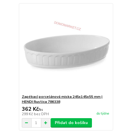
Zapékací porcelánová miska 245x145x55 mm |
HENDI Rustica 786338
362 Kč
/
ks
do týdne
299 Kč
bez DPH
Přidat do košíku