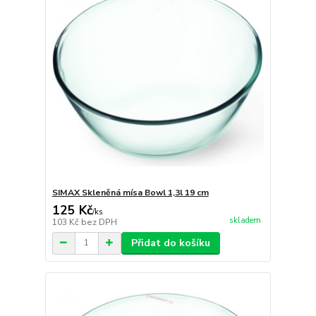
SIMAX Skleněná mísa Bowl 1,3l 19 cm
125 Kč
/
ks
skladem
103 Kč
bez DPH
Přidat do košíku