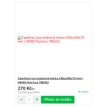
Zapékací porcelánová miska 165x165x70 mm |
HENDI Rustica 786352
270 Kč
/
ks
do týdne
223 Kč
bez DPH
Přidat do košíku