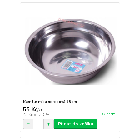
Kamille mísa nerezová 18 cm
55 Kč
/
ks
skladem
45 Kč
bez DPH
Přidat do košíku