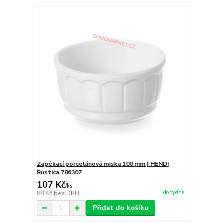
Zapékací porcelánová miska 100 mm | HENDI
Rustica 786307
107 Kč
/
ks
do týdne
88 Kč
bez DPH
Přidat do košíku