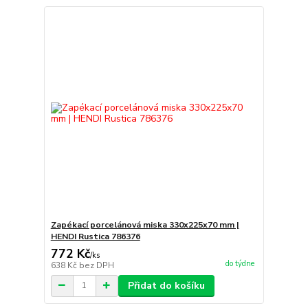
Zapékací porcelánová miska 330x225x70 mm |
HENDI Rustica 786376
772 Kč
/
ks
do týdne
638 Kč
bez DPH
Přidat do košíku