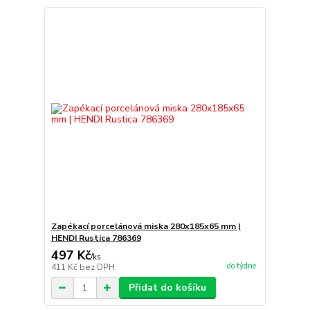
Zapékací porcelánová miska 280x185x65 mm |
HENDI Rustica 786369
497 Kč
/
ks
do týdne
411 Kč
bez DPH
Přidat do košíku