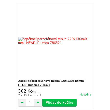
Zapékací porcelánová miska 220x130x40 mm |
HENDI Rustica 786321
302 Kč
/
ks
do týdne
250 Kč
bez DPH
Přidat do košíku