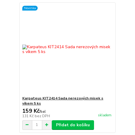
Novinka
Karpateus KIT2414 Sada nerezových misek s
víkem 5 ks
159 Kč
/
bal
skladem
131 Kč
bez DPH
Přidat do košíku