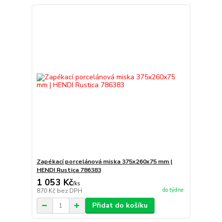
Zapékací porcelánová miska 375x260x75 mm |
HENDI Rustica 786383
1 053 Kč
/
ks
do týdne
870 Kč
bez DPH
Přidat do košíku