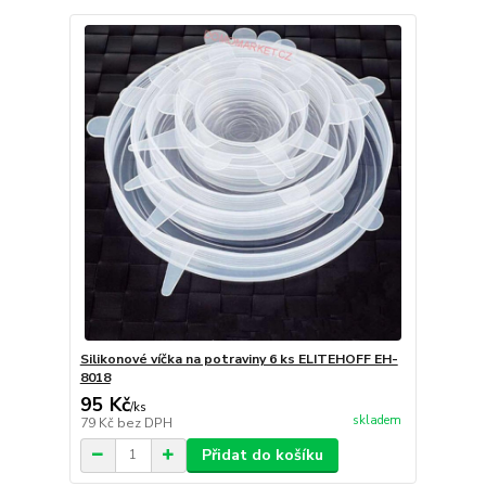
Silikonové víčka na potraviny 6 ks ELITEHOFF EH-
8018
95 Kč
/
ks
skladem
79 Kč
bez DPH
Přidat do košíku