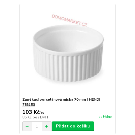
Zapékací porcelánová miska 70 mm | HENDI
783153
103 Kč
/
ks
do týdne
85 Kč
bez DPH
Přidat do košíku