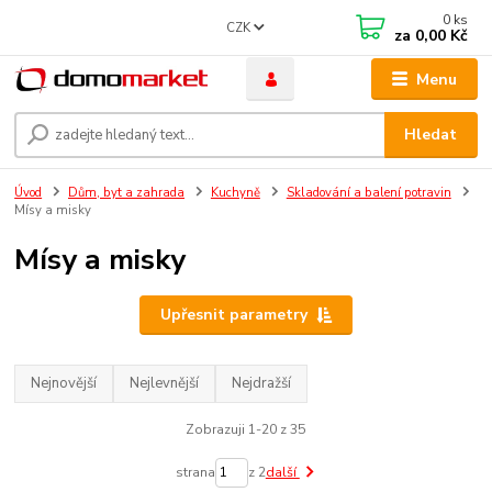
0
ks
CZK
za
0,00 Kč
Menu
Hledat
Úvod
Dům, byt a zahrada
Kuchyně
Skladování a balení potravin
Mísy a misky
Mísy a misky
Upřesnit parametry
Nejnovější
Nejlevnější
Nejdražší
Zobrazuji 1-20 z 35
strana
z 2
další