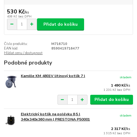
530 Kč
/
ks
438 Kč
bez DPH
Přidat do košíku
Číslo produktu:
M716710
EAN kód:
8590419716477
Hlídat cenu / dostupnost
Podobné produkty
Kamille KM 4801V litinový kotlík 7 l
skladem
1 490 Kč
/
ks
1 231 Kč
bez DPH
Přidat do košíku
Elektrický kotlík na polévku 8,5 l
skladem
340x340x360 mm | PRESTONA P50001
2 317 Kč
/
ks
1 915 Kč
bez DPH