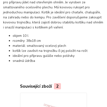
pro přípravu jídel nad otevřeným ohněm. Je vyroben ze
smaltovaného ocelového plechu. Má kovovou rukojeť pro
jednoduchou manipulaci. Kotlík je ideální pro chataře, chalupáře,
na zahradu nebo do kempu. Pro zavěšení doporučujeme zakoupit
kovovou trojnožku, která zajistí dobrou stabilitu kotlíku nad ohněm
i snazší manipulaci s kotlíkem při vaření.
objem 10 l
rozměry: 38x18 cm
materiál: smaltovaný ocelový plech
kotlík lze zavěsit na trojnožku či jej položit na rošt
ideální pro přípravu guláše nebo polévky
snadná údržba
Související zboží
2