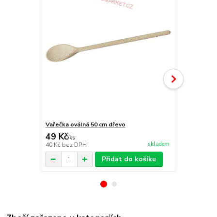
Vařečka oválná 50 cm dřevo
Poklice sma
49 Kč
389 Kč
/
ks
/
ks
skladem
40 Kč
bez DPH
321 Kč
bez 
Přidat do košíku