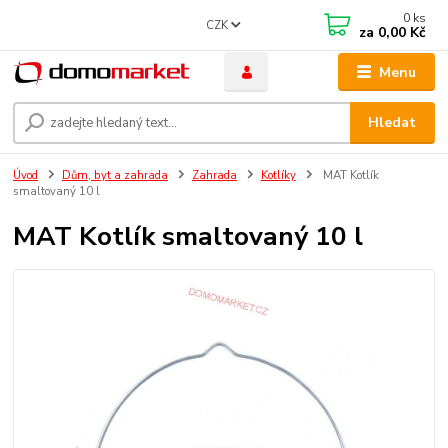
0
ks
CZK
za
0,00 Kč
Menu
Hledat
Úvod
Dům, byt a zahrada
Zahrada
Kotlíky
MAT Kotlík
smaltovaný 10 l
MAT Kotlík smaltovaný 10 l