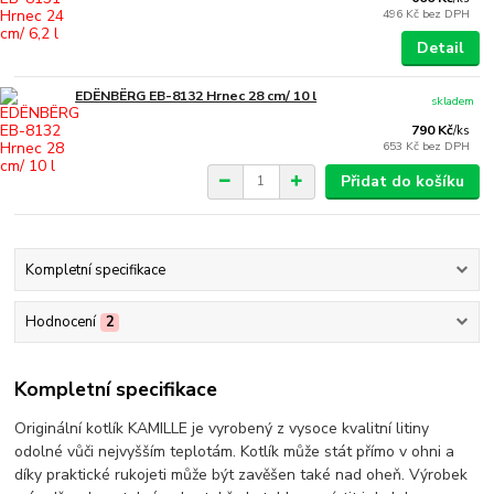
496 Kč
bez DPH
Detail
EDËNBËRG EB-8132 Hrnec 28 cm/ 10 l
skladem
790 Kč
/
ks
653 Kč
bez DPH
Přidat do košíku
Kompletní specifikace
Hodnocení
2
Kompletní specifikace
Originální kotlík KAMILLE je vyrobený z vysoce kvalitní litiny
odolné vůči nejvyšším teplotám. Kotlík může stát přímo v ohni a
díky praktické rukojeti může být zavěšen také nad oheň. Výrobek