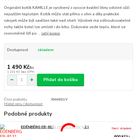
Originální kotlík KAMILLE je vyrobený z vysoce kvalitní litiny odolné vůči
nejvyšším teplotám. Kotlík může stát přímo v ohni a díky praktické
rukojeti může být zavěšen také nad oheň. Výrobek má odšroubovatelné
nohy, takže kotel lze umístit i do krbu. Dokonale vede teplo, které se
rovnoměrně šíří po ...
celý popis
Dostupnost
skladem
1 490 Kč
/
ks
1 231 Kč
bez DPH
Přidat do košíku
Číslo produktu:
KM4801V
Hlídat cenu / dostupnost
Podobné produkty
EDËNBËRG EB-8131 Hrnec 24 cm/ 6,2 l
Není skladem
600 Kč
/
ks