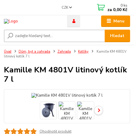
0
ks
CZK
za
0,00 Kč
Menu
Hledat
Úvod
Dům, byt a zahrada
Zahrada
Kotlíky
Kamille KM 4801V
litinový kotlík 7 l
Kamille KM 4801V litinový kotlík
7 l
Ohodnotit produkt