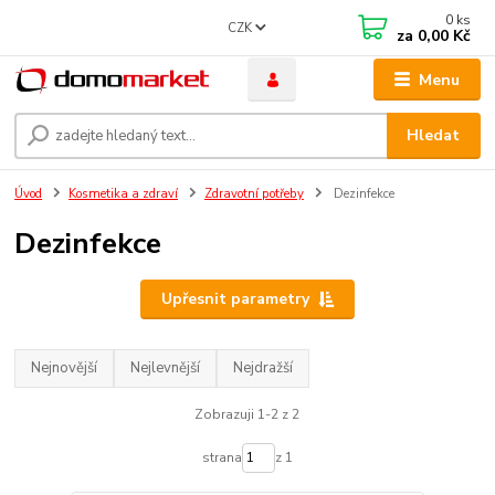
0
ks
CZK
za
0,00 Kč
Menu
Hledat
Úvod
Kosmetika a zdraví
Zdravotní potřeby
Dezinfekce
Dezinfekce
Upřesnit parametry
Nejnovější
Nejlevnější
Nejdražší
Zobrazuji 1-2 z 2
strana
z 1