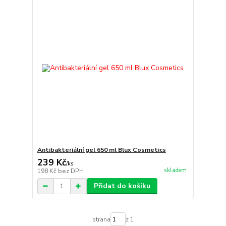
Antibakteriální gel 650 ml Blux Cosmetics
239 Kč
/
ks
skladem
198 Kč
bez DPH
Přidat do košíku
strana
z 1