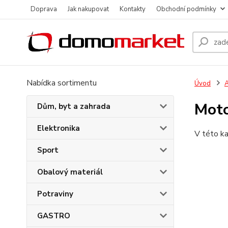
Doprava
Jak nakupovat
Kontakty
Obchodní podmínky
Nabídka sortimentu
Úvod
Moto
Dům, byt a zahrada
Elektronika
V této ka
Sport
Obalový materiál
Potraviny
GASTRO