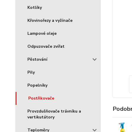
Kotlíky
Křovinořezy a vyžínače
Lampové oleje
Odpuzovače zvířat
Pěstování
Pily
Popelníky
Postřikovače
Podobn
Provzdušňovače trávníku a
vertikutátory
Teploměry