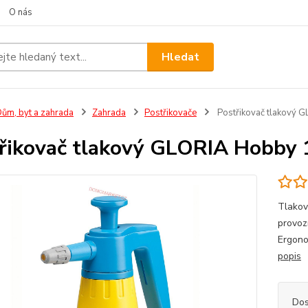
O nás
Hledat
ům, byt a zahrada
Zahrada
Postřikovače
Postřikovač tlakový 
řikovač tlakový GLORIA Hobby 
Tlakov
provozn
Ergono
popis
Dos