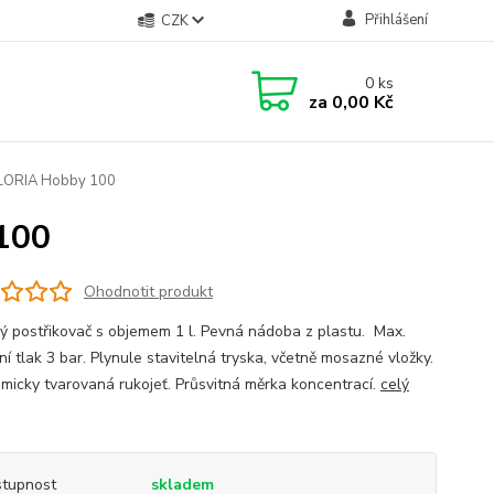
Přihlášení
CZK
0
ks
za
0,00 Kč
GLORIA Hobby 100
100
Ohodnotit produkt
ý postřikovač s objemem 1 l. Pevná nádoba z plastu. Max.
í tlak 3 bar. Plynule stavitelná tryska, včetně mosazné vložky.
micky tvarovaná rukojeť. Průsvitná měrka koncentrací.
celý
tupnost
skladem