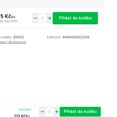
5 Kč
/
ks
Přidat do košíku
 Kč
bez DPH
roduktu:
B0015
EAN kód:
4046436022236
cenu / dostupnost
skladem
Přidat do košíku
213 Kč
/
ks