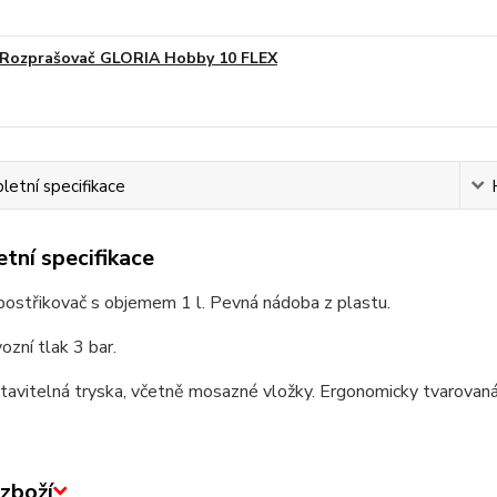
Rozprašovač GLORIA Hobby 10 FLEX
etní specifikace
tní specifikace
postřikovač s objemem 1 l. Pevná nádoba z plastu.
ozní tlak 3 bar.
tavitelná tryska, včetně mosazné vložky. Ergonomicky tvarovaná 
zboží