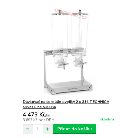
Dávkovač na cereálie dvojitý 2 x 3 l | TECHNICA
Silver Line 510036
4 473 Kč
/
ks
skladem
3 697 Kč
bez DPH
Přidat do košíku