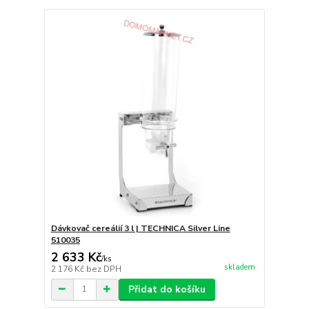
Dávkovač cereálií 3 l | TECHNICA Silver Line
510035
2 633 Kč
/
ks
skladem
2 176 Kč
bez DPH
Přidat do košíku