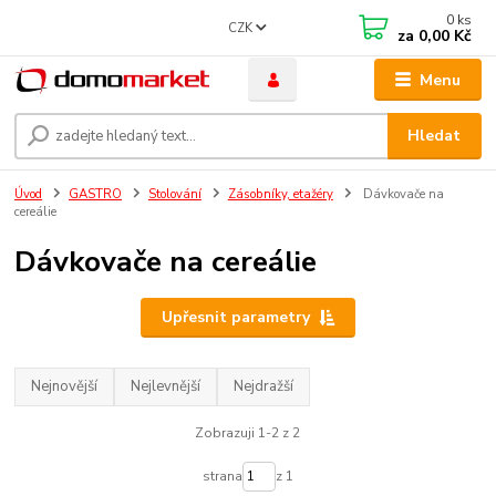
0
ks
CZK
za
0,00 Kč
Menu
Hledat
Úvod
GASTRO
Stolování
Zásobníky, etažéry
Dávkovače na
cereálie
Dávkovače na cereálie
Upřesnit parametry
Nejnovější
Nejlevnější
Nejdražší
Zobrazuji 1-2 z 2
strana
z 1