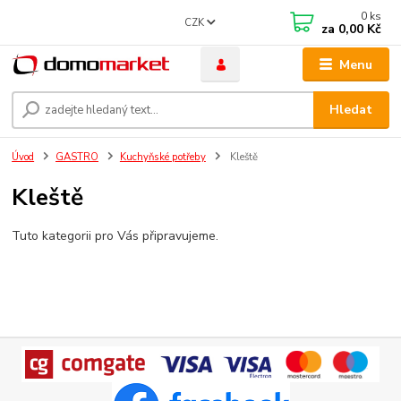
0
ks
CZK
za
0,00 Kč
Menu
Hledat
Úvod
GASTRO
Kuchyňské potřeby
Kleště
Kleště
Tuto kategorii pro Vás připravujeme.