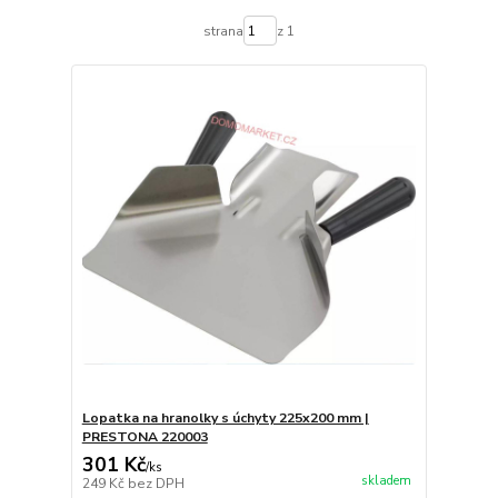
strana
z 1
Lopatka na hranolky s úchyty 225x200 mm |
PRESTONA 220003
301 Kč
/
ks
skladem
249 Kč
bez DPH