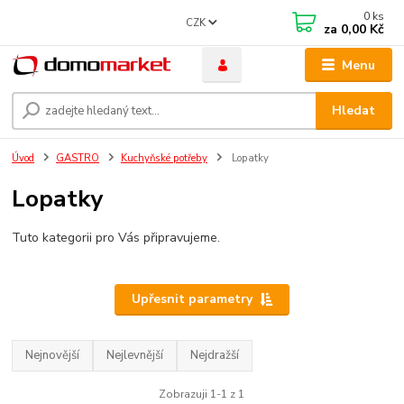
0
ks
CZK
za
0,00 Kč
Menu
Hledat
Úvod
GASTRO
Kuchyňské potřeby
Lopatky
Lopatky
Tuto kategorii pro Vás připravujeme.
Upřesnit parametry
Nejnovější
Nejlevnější
Nejdražší
Zobrazuji 1-1 z 1