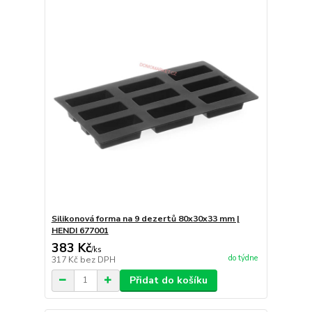
Silikonová forma na 9 dezertů 80x30x33 mm |
HENDI 677001
383 Kč
/
ks
do týdne
317 Kč
bez DPH
Přidat do košíku