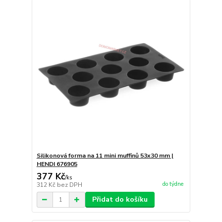
Silikonová forma na 11 mini muffinů 53x30 mm |
HENDI 676905
377 Kč
/
ks
do týdne
312 Kč
bez DPH
Přidat do košíku