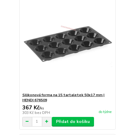
Silikonová forma na 15 tartaletek 50x17 mm |
HENDI 676509
367 Kč
/
ks
do týdne
303 Kč
bez DPH
Přidat do košíku