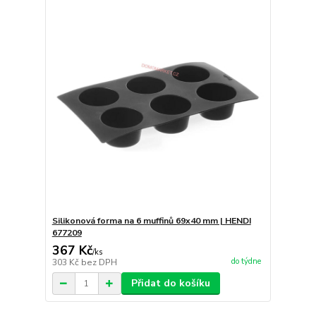
Silikonová forma na 6 muffinů 69x40 mm | HENDI
677209
367 Kč
/
ks
do týdne
303 Kč
bez DPH
Přidat do košíku