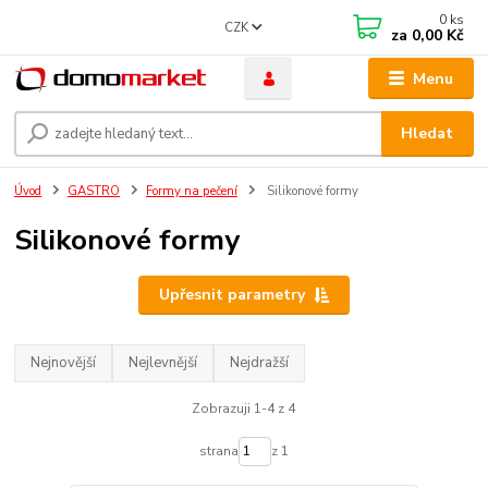
0
ks
CZK
za
0,00 Kč
Menu
Hledat
Úvod
GASTRO
Formy na pečení
Silikonové formy
Silikonové formy
Upřesnit parametry
Nejnovější
Nejlevnější
Nejdražší
Zobrazuji 1-4 z 4
strana
z 1