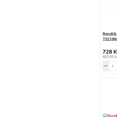
Rendlík
TECHNIC
728 K
602 Kč
b