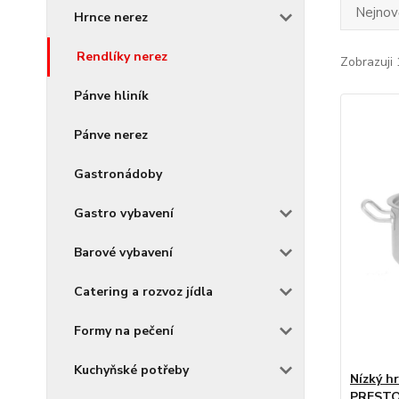
Nejnově
Hrnce nerez
Rendlíky nerez
Zobrazuji 
Pánve hliník
Pánve nerez
Gastronádoby
Gastro vybavení
Barové vybavení
Catering a rozvoz jídla
Formy na pečení
Kuchyňské potřeby
Nízký hr
PRESTO