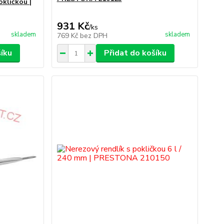
okličkou |
931 Kč
/
ks
skladem
skladem
769 Kč
bez DPH
šíku
Přidat do košíku