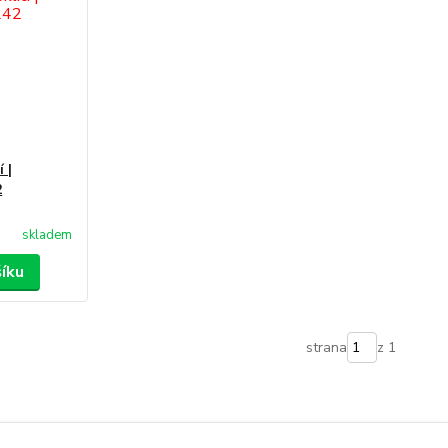
 |
2
skladem
šíku
strana
z 1