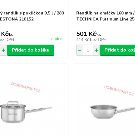
 rendlík s pokličkou 9,5 l / 280
Rendlík na omáčky 160 mm / 1
RESTONA 210152
TECHNICA Platinum Line 25
 Kč
501 Kč
/
ks
/
ks
skladem
ez DPH
414 Kč
bez DPH
Přidat do košíku
Přidat do ko