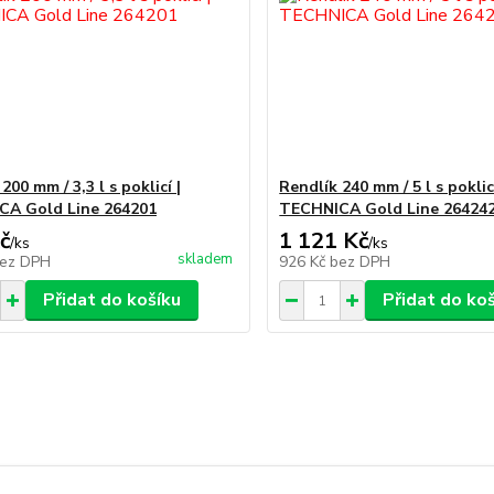
200 mm / 3,3 l s poklicí |
Rendlík 240 mm / 5 l s poklicí
CA Gold Line 264201
TECHNICA Gold Line 26424
č
1 121 Kč
/
ks
/
ks
skladem
ez DPH
926 Kč
bez DPH
Přidat do košíku
Přidat do ko