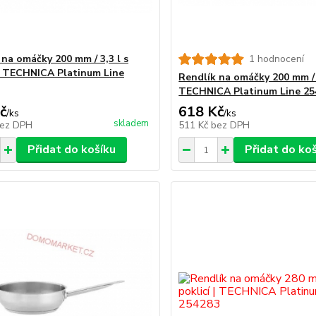
 na omáčky 200 mm / 3,3 l s
1 hodnocení
 | TECHNICA Platinum Line
Rendlík na omáčky 200 mm / 2
TECHNICA Platinum Line 25
č
618 Kč
/
ks
/
ks
skladem
ez DPH
511 Kč
bez DPH
Přidat do košíku
Přidat do ko