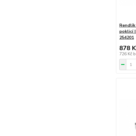
Rendlík
poklicí
254201
878 K
726 Kč
b