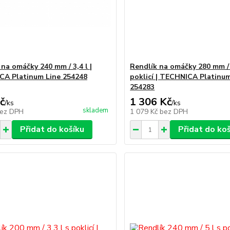
 na omáčky 240 mm / 3,4 l |
Rendlík na omáčky 280 mm / 
A Platinum Line 254248
poklicí | TECHNICA Platinu
254283
č
1 306 Kč
/
ks
/
ks
skladem
ez DPH
1 079 Kč
bez DPH
Přidat do košíku
Přidat do ko