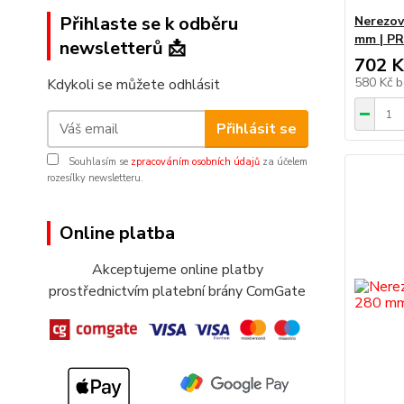
Přihlaste se k odběru
Nerezový
mm | P
newsletterů 📩
702 K
580 Kč
b
Kdykoli se můžete odhlásit
Přihlásit se
Souhlasím se
zpracováním osobních údajů
za účelem
rozesílky newsletteru.
Online platba
Akceptujeme online platby
prostřednictvím platební brány ComGate