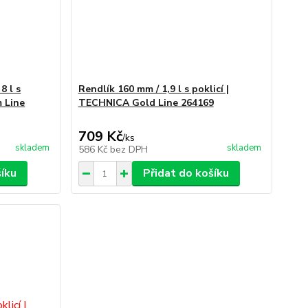
8 l s
Rendlík 160 mm / 1,9 l s poklicí |
m Line
TECHNICA Gold Line 264169
709 Kč
/
ks
skladem
skladem
586 Kč
bez DPH
šíku
Přidat do košíku