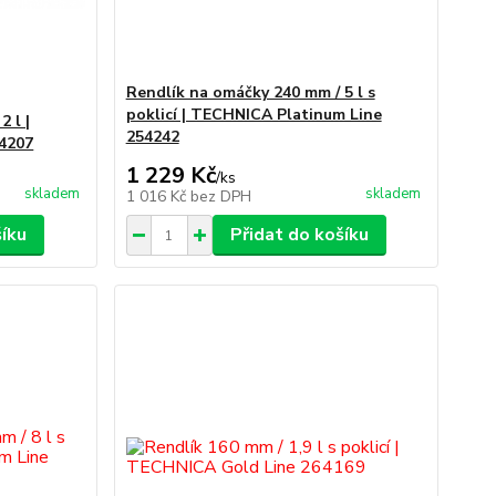
Rendlík na omáčky 240 mm / 5 l s
poklicí | TECHNICA Platinum Line
 l |
254242
4207
1 229 Kč
/
ks
skladem
skladem
1 016 Kč
bez DPH
šíku
Přidat do košíku