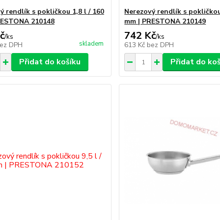
 rendlík s pokličkou 1,8 l / 160
Nerezový rendlík s pokličkou 
RESTONA 210148
mm | PRESTONA 210149
č
742 Kč
/
ks
/
ks
skladem
ez DPH
613 Kč
bez DPH
Přidat do košíku
Přidat do ko