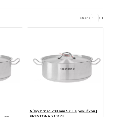
strana
z 1
Nízký hrnec 280 mm 5,8 l s pokličkou |
PRESTONA 210123