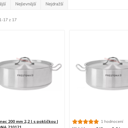
jší
Nejlevnější
Nejdražší
1-17 z 17
nec 200 mm 2,2 l s pokličkou |
1 hodnocení
NA 210121