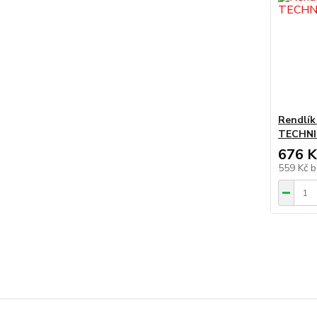
Rendlík 
TECHNI
676 K
559 Kč
b