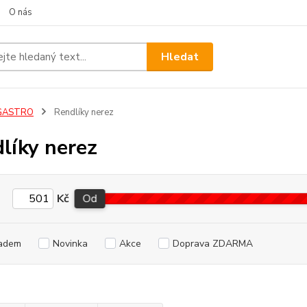
O nás
Hledat
GASTRO
Rendlíky nerez
líky nerez
Kč
Od
adem
Novinka
Akce
Doprava ZDARMA