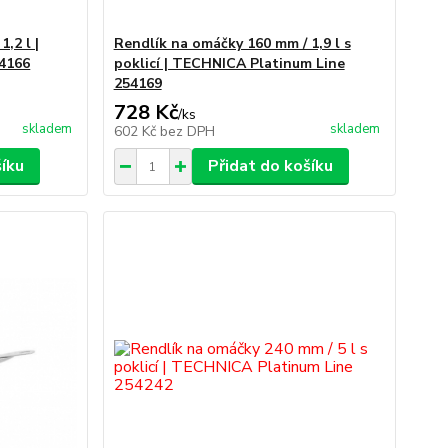
,2 l |
Rendlík na omáčky 160 mm / 1,9 l s
4166
poklicí | TECHNICA Platinum Line
254169
728 Kč
/
ks
skladem
skladem
602 Kč
bez DPH
šíku
Přidat do košíku