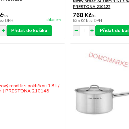
Nízký hrnec 240 mm 3,6 l s p
PRESTONA 210122
č
768 Kč
/
ks
/
ks
skladem
ez DPH
635 Kč
bez DPH
Přidat do košíku
Přidat do ko