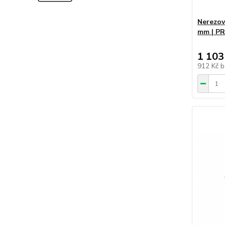
Nerezový
mm | P
1 103
912 Kč
b