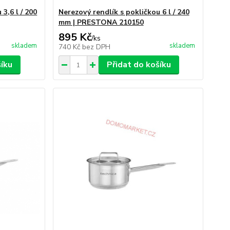
3,6 l / 200
Nerezový rendlík s pokličkou 6 l / 240
mm | PRESTONA 210150
895 Kč
/
ks
skladem
skladem
740 Kč
bez DPH
šíku
Přidat do košíku