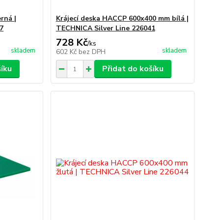
rná |
Krájecí deska HACCP 600x400 mm bílá |
7
TECHNICA Silver Line 226041
728 Kč
/
ks
skladem
skladem
602 Kč
bez DPH
šíku
Přidat do košíku