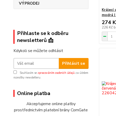
VÝPRODEJ
Krájecí
modrá |
274 K
226 Kč
b
Přihlaste se k odběru
newsletterů 📩
Kdykoli se můžete odhlásit
Přihlásit se
Souhlasím se
zpracováním osobních údajů
za účelem
rozesílky newsletteru.
Online platba
Akceptujeme online platby
prostřednictvím platební brány ComGate