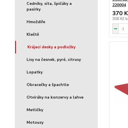
Cedníky, síta, špičáky a
220004
pasírky
370 K
306 Kč
b
Hmoždíře
Kleště
Krájecí desky a podložky
Lisy na česnek, pyré, citrusy
Lopatky
Obracečky a špachtle
Otvíráky na konzervy a lahve
Metličky
Motouzy