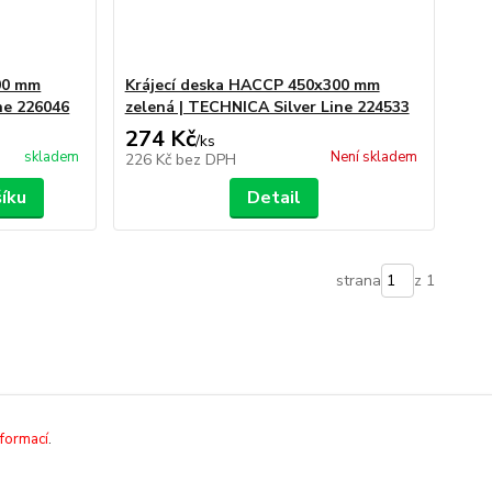
00 mm
Krájecí deska HACCP 450x300 mm
ne 226046
zelená | TECHNICA Silver Line 224533
274 Kč
/
ks
skladem
Není skladem
226 Kč
bez DPH
šíku
Detail
strana
z 1
nformací
.