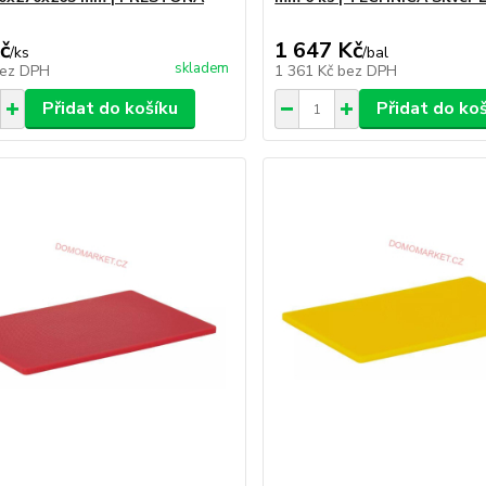
č
1 647 Kč
/
ks
/
bal
skladem
ez DPH
1 361 Kč
bez DPH
Přidat do košíku
Přidat do ko