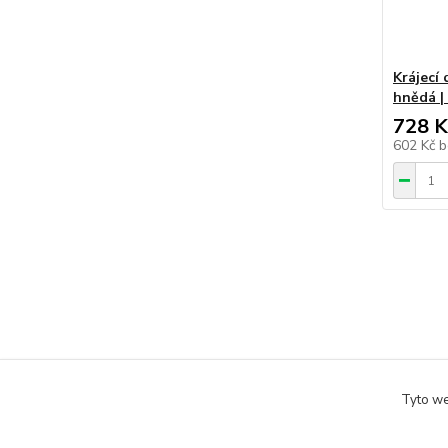
Krájecí
hnědá |
728 K
602 Kč
b
Tyto we