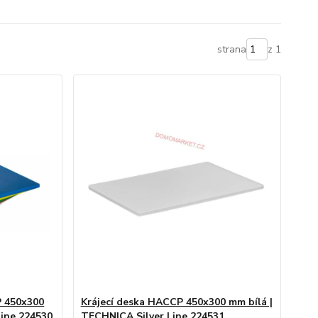
strana
z 1
P 450x300
Krájecí deska HACCP 450x300 mm bílá |
Line 224530
TECHNICA Silver Line 224531