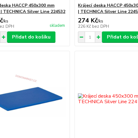
 deska HACCP 450x300 mm
Krájecí deska HACCP 450x3
 | TECHNICA Silver Line 224532
| TECHNICA Silver Line 224
č
274 Kč
/
ks
/
ks
skladem
ez DPH
226 Kč
bez DPH
Přidat do košíku
Přidat do ko