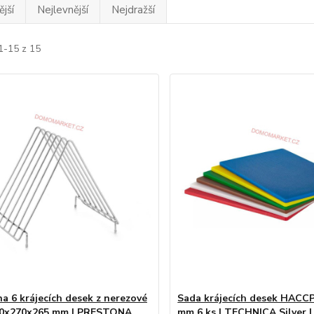
jší
Nejlevnější
Nejdražší
1-15 z 15
na 6 krájecích desek z nerezové
Sada krájecích desek HACC
30x270x265 mm | PRESTONA
mm 6 ks | TECHNICA Silver 