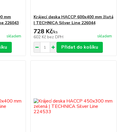
00 mm
Krájecí deska HACCP 600x400 mm žlutá
ne 226043
| TECHNICA Silver Line 226044
728 Kč
/
ks
skladem
skladem
602 Kč
bez DPH
šíku
Přidat do košíku