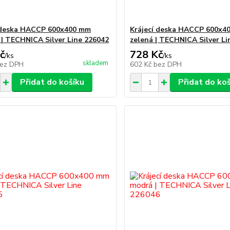
 deska HACCP 600x400 mm
Krájecí deska HACCP 600x4
 | TECHNICA Silver Line 226042
zelená | TECHNICA Silver Li
č
728 Kč
/
ks
/
ks
skladem
ez DPH
602 Kč
bez DPH
Přidat do košíku
Přidat do ko