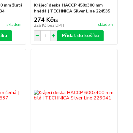
00 mm žlutá
Krájecí deska HACCP 450x300 mm
534
hnědá | TECHNICA Silver Line 224535
274 Kč
/
ks
skladem
skladem
226 Kč
bez DPH
šíku
Přidat do košíku