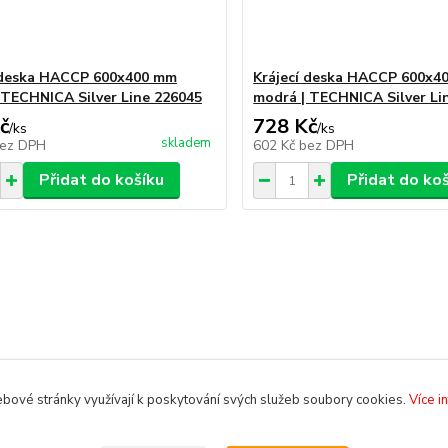
 deska HACCP 600x400 mm
Krájecí deska HACCP 600x4
 TECHNICA Silver Line 226045
modrá | TECHNICA Silver Li
č
728 Kč
/
ks
/
ks
skladem
ez DPH
602 Kč
bez DPH
Přidat do košíku
Přidat do ko
bové stránky využívají k poskytování svých služeb soubory cookies.
Více i