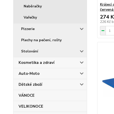
Krájecí
Naběračky
červená
274 K
Vařečky
226 Kč
b
Pizzerie
Plechy na pečení, rošty
Stolování
Kosmetika a zdraví
Auto-Moto
Dětské zboží
VÁNOCE
VELIKONOCE