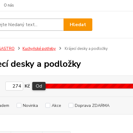
O nás
Hledat
GASTRO
Kuchyňské potřeby
Krájecí desky a podložky
ecí desky a podložky
Kč
Od
adem
Novinka
Akce
Doprava ZDARMA