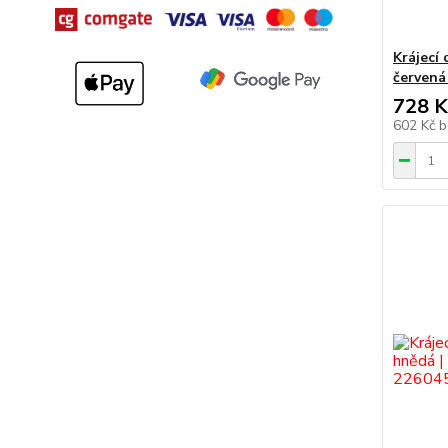
Krájecí
červená
728 K
602 Kč
b