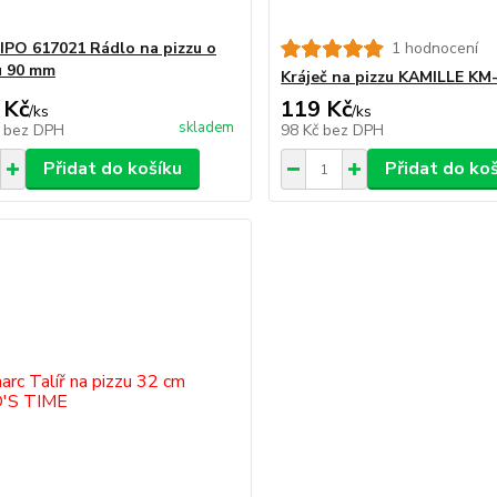
O 617021 Rádlo na pizzu o
1 hodnocení
u 90 mm
Kráječ na pizzu KAMILLE KM
 Kč
119 Kč
/
ks
/
ks
skladem
č
bez DPH
98 Kč
bez DPH
Přidat do košíku
Přidat do ko