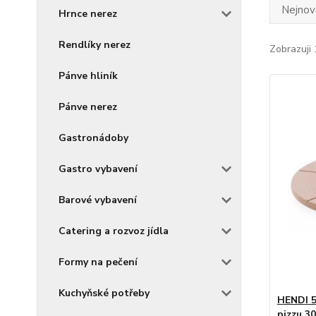
Nejnově
Hrnce nerez
Rendlíky nerez
Zobrazuji 
Pánve hliník
Pánve nerez
Gastronádoby
Gastro vybavení
Barové vybavení
Catering a rozvoz jídla
Formy na pečení
Kuchyňské potřeby
HENDI 5
pizzu 3