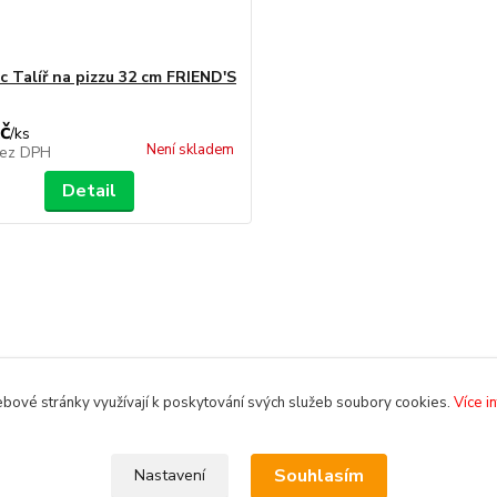
c Talíř na pizzu 32 cm FRIEND'S
č
/
ks
Není skladem
ez DPH
Detail
bové stránky využívají k poskytování svých služeb soubory cookies.
Více i
Souhlasím
Nastavení