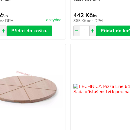
č
442 Kč
/
ks
/
ks
do týdne
ez DPH
365 Kč
bez DPH
Přidat do košíku
Přidat do ko