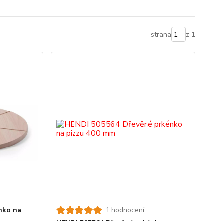
strana
z 1
nko na
1 hodnocení