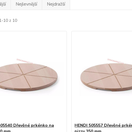
jší
Nejlevnější
Nejdražší
1-10 z 10
05540 Dřevěné prkénko na
HENDI 505557 Dřevěné prké
00 mm
pizzu 350 mm