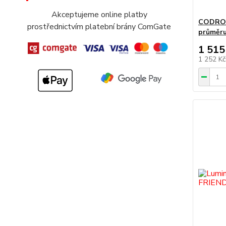
Akceptujeme online platby
CODROIP
prostřednictvím platební brány ComGate
průměr
1 515
1 252 K