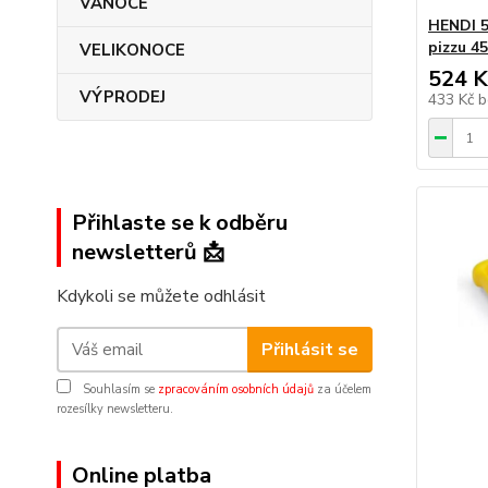
VÁNOCE
HENDI 5
pizzu 4
VELIKONOCE
524 K
VÝPRODEJ
433 Kč
b
Přihlaste se k odběru
newsletterů 📩
Kdykoli se můžete odhlásit
Přihlásit se
Souhlasím se
zpracováním osobních údajů
za účelem
rozesílky newsletteru.
Online platba