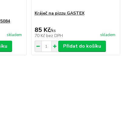
Kráječ na pizzu GASTEX
-5084
85 Kč
/
ks
skladem
skladem
70 Kč
bez DPH
šíku
Přidat do košíku