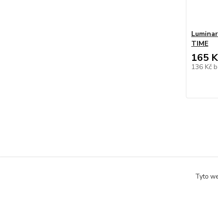
Luminar
TIME
165 K
136 Kč
b
Tyto we