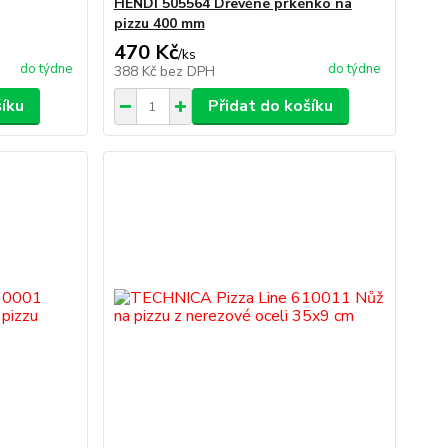
HENDI 505564 Dřevěné prkénko na
pizzu 400 mm
470 Kč
/
ks
do týdne
do týdne
388 Kč
bez DPH
šíku
Přidat do košíku