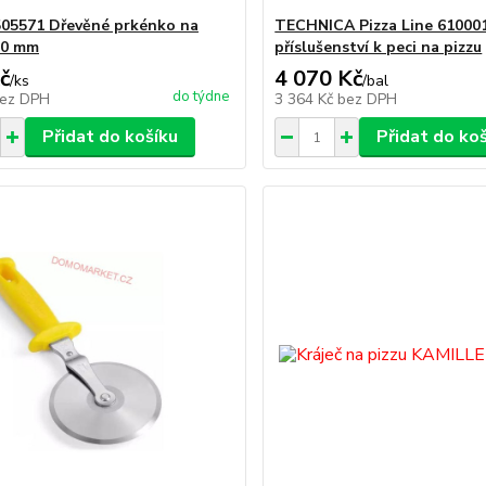
05571 Dřevěné prkénko na
TECHNICA Pizza Line 61000
50 mm
příslušenství k peci na pizzu
č
4 070 Kč
/
ks
/
bal
do týdne
ez DPH
3 364 Kč
bez DPH
Přidat do košíku
Přidat do ko