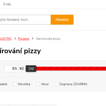
O nás
Hledat
GASTRO
Pizzerie
Servírování pizzy
írování pizzy
Kč
Od
adem
Novinka
Akce
Doprava ZDARMA