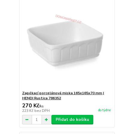
Zapékací porcelánová miska 165x165x70 mm |
HENDI Rustica 786352
270 Kč
/
ks
do týdne
223 Kč
bez DPH
Přidat do košíku