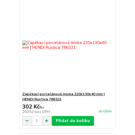
Zapékací porcelánová miska 220x130x40 mm |
HENDI Rustica 786321
302 Kč
/
ks
do týdne
250 Kč
bez DPH
Přidat do košíku