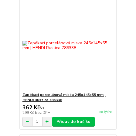
Zapékací porcelánová miska 245x145x55 mm |
HENDI Rustica 786338
362 Kč
/
ks
do týdne
299 Kč
bez DPH
Přidat do košíku