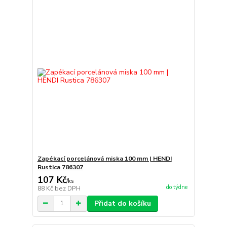
Zapékací porcelánová miska 100 mm | HENDI
Rustica 786307
107 Kč
/
ks
do týdne
88 Kč
bez DPH
Přidat do košíku