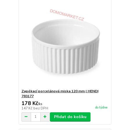
Zapékací porcelánová miska 120 mm | HENDI
783177
178 Kč
/
ks
do týdne
147 Kč
bez DPH
Přidat do košíku