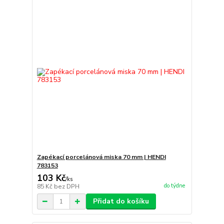
Zapékací porcelánová miska 70 mm | HENDI
783153
103 Kč
/
ks
do týdne
85 Kč
bez DPH
Přidat do košíku