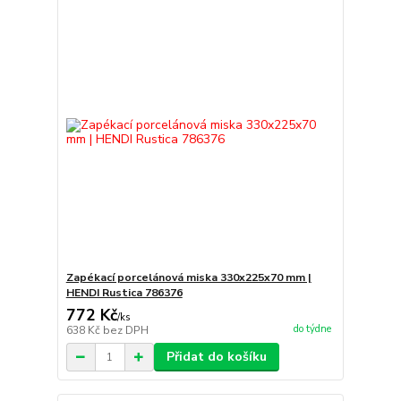
Zapékací porcelánová miska 330x225x70 mm |
HENDI Rustica 786376
772 Kč
/
ks
do týdne
638 Kč
bez DPH
Přidat do košíku