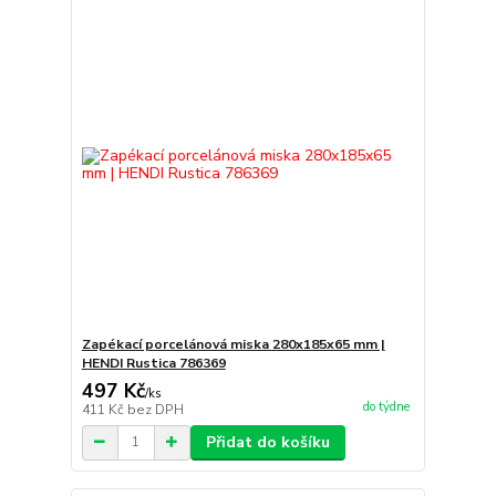
Zapékací porcelánová miska 280x185x65 mm |
HENDI Rustica 786369
497 Kč
/
ks
do týdne
411 Kč
bez DPH
Přidat do košíku