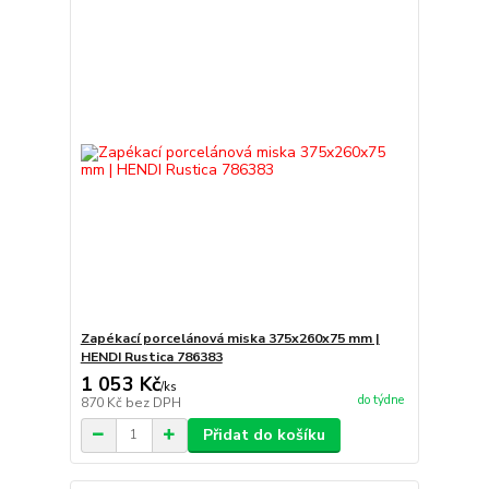
Zapékací porcelánová miska 375x260x75 mm |
HENDI Rustica 786383
1 053 Kč
/
ks
do týdne
870 Kč
bez DPH
Přidat do košíku