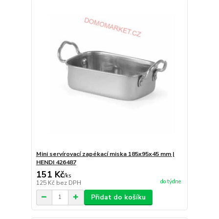
Mini servírovací zapékací miska 185x95x45 mm |
HENDI 426487
151 Kč
/
ks
do týdne
125 Kč
bez DPH
Přidat do košíku