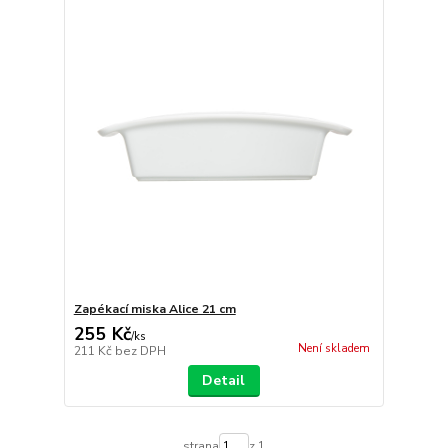
Zapékací miska Alice 21 cm
255 Kč
/
ks
Není skladem
211 Kč
bez DPH
Detail
strana
z 1