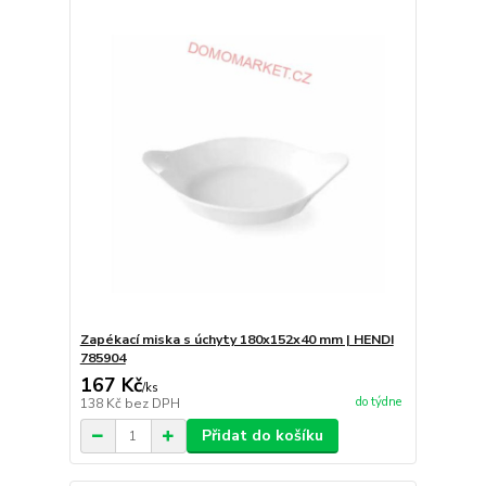
Zapékací miska s úchyty 180x152x40 mm | HENDI
785904
167 Kč
/
ks
do týdne
138 Kč
bez DPH
Přidat do košíku