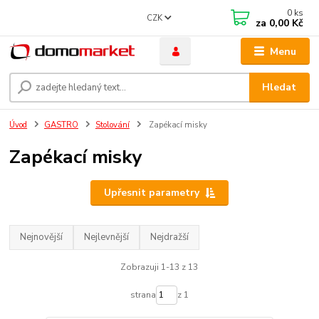
0
ks
CZK
za
0,00 Kč
Menu
Hledat
Úvod
GASTRO
Stolování
Zapékací misky
Zapékací misky
Upřesnit parametry
Nejnovější
Nejlevnější
Nejdražší
Zobrazuji 1-13 z 13
strana
z 1