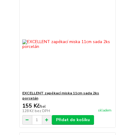
EXCELLENT zapékací miska 11cm sada 2ks
porcelán
155 Kč
/
bal
skladem
128 Kč
bez DPH
Přidat do košíku