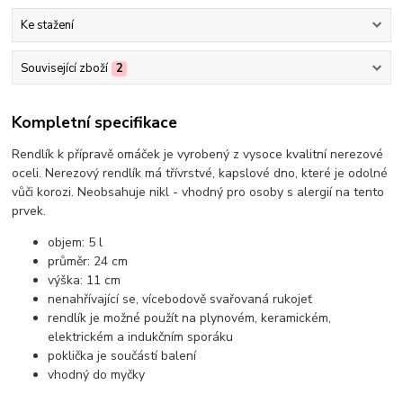
Ke stažení
Související zboží
2
Kompletní specifikace
Rendlík k přípravě omáček je vyrobený z vysoce kvalitní nerezové
oceli. Nerezový rendlík má třívrstvé, kapslové dno, které je odolné
vůči korozi. Neobsahuje nikl - vhodný pro osoby s alergií na tento
prvek.
objem: 5 l
průměr: 24 cm
výška: 11 cm
nenahřívající se, vícebodově svařovaná rukojeť
rendlík je možné použít na plynovém, keramickém,
elektrickém a indukčním sporáku
poklička je součástí balení
vhodný do myčky