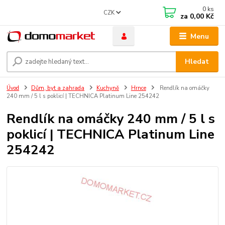
0
ks
CZK
za
0,00 Kč
Menu
Hledat
Úvod
Dům, byt a zahrada
Kuchyně
Hrnce
Rendlík na omáčky
240 mm / 5 l s poklicí | TECHNICA Platinum Line 254242
Rendlík na omáčky 240 mm / 5 l s
poklicí | TECHNICA Platinum Line
254242