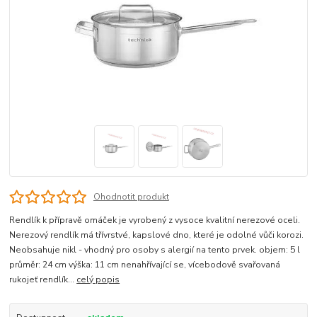
Ohodnotit produkt
Rendlík k přípravě omáček je vyrobený z vysoce kvalitní nerezové oceli.
Nerezový rendlík má třívrstvé, kapslové dno, které je odolné vůči korozi.
Neobsahuje nikl - vhodný pro osoby s alergií na tento prvek. objem: 5 l
průměr: 24 cm výška: 11 cm nenahřívající se, vícebodově svařovaná
rukojeť rendlík...
celý popis