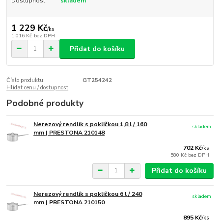
Dostupnost
skladem
1 229 Kč
/
ks
1 016 Kč
bez DPH
Přidat do košíku
Číslo produktu:
GT254242
Hlídat cenu / dostupnost
Podobné produkty
Nerezový rendlík s pokličkou 1,8 l / 160
skladem
mm | PRESTONA 210148
702 Kč
/
ks
580 Kč
bez DPH
Přidat do košíku
Nerezový rendlík s pokličkou 6 l / 240
skladem
mm | PRESTONA 210150
895 Kč
/
ks