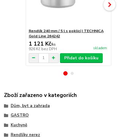
Rendlík 240 mm / 5 l s poklicí | TECHNICA
Rendlík na o
Gold Line 264242
TECHNICA Pl
1 121 Kč
501 Kč
/
ks
/
ks
skladem
926 Kč
bez DPH
414 Kč
bez 
Přidat do košíku
Zboží zařazeno v kategoriích
Dům, byt a zahrada
GASTRO
Kuchyně
Rendlíky nerez