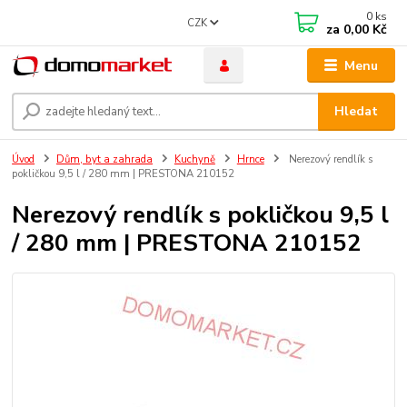
0
ks
CZK
za
0,00 Kč
Menu
Hledat
Úvod
Dům, byt a zahrada
Kuchyně
Hrnce
Nerezový rendlík s
pokličkou 9,5 l / 280 mm | PRESTONA 210152
Nerezový rendlík s pokličkou 9,5 l
/ 280 mm | PRESTONA 210152