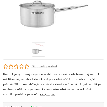
Ohodnotit produkt
Rendlík je vyrobený z vysoce kvalitní nerezové oceli. Nerezový rendlík
má třívrstvé, kapslové dno, které je odolné vůči korozi. objem: 9,5 l
průměr: 28 cm nenahřívající se, vícebodově svařovaná rukojeť rendlík je
možné použít na plynovém, keramickém, elektrickém a indukčním
sporáku poklička je souč...
celý popis