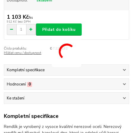
Dostupnost
skladem
1 103 Kč
/
ks
912 Kč
bez DPH
Přidat do košíku
Číslo produktu:
GT210152
Hlídat cenu / dostupnost
Kompletní specifikace
Hodnocení
0
Ke stažení
Kompletní specifikace
Rendlík je vyrobený z vysoce kvalitní nerezové oceli. Nerezový
rendlík má třívrstvé, kapslové dno, které je odolné vůči korozi.