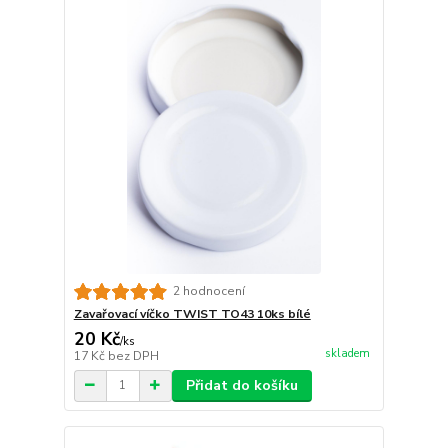
2 hodnocení
Zavařovací víčko TWIST TO43 10ks bílé
20 Kč
/
ks
skladem
17 Kč
bez DPH
Přidat do košíku