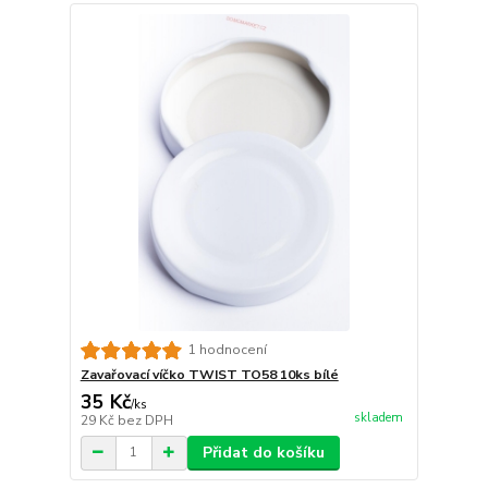
1 hodnocení
Zavařovací víčko TWIST TO58 10ks bílé
35 Kč
/
ks
skladem
29 Kč
bez DPH
Přidat do košíku