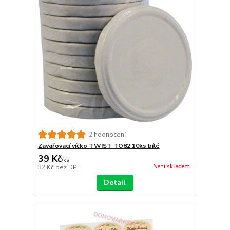
2 hodnocení
Zavařovací víčko TWIST TO82 10ks bílé
39 Kč
/
ks
Není skladem
32 Kč
bez DPH
Detail