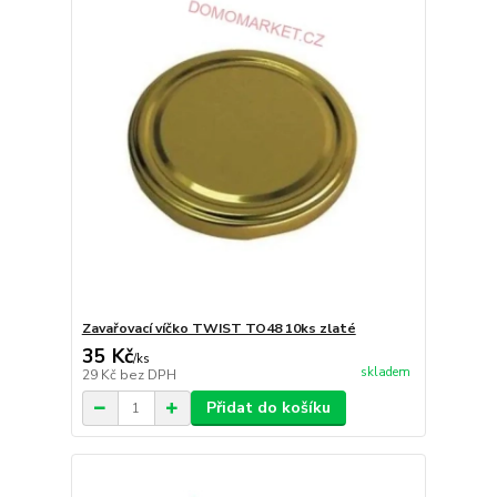
Zavařovací víčko TWIST TO48 10ks zlaté
35 Kč
/
ks
skladem
29 Kč
bez DPH
Přidat do košíku