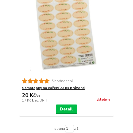
5 hodnocení
Samolepky na koření 23 ks prázdné
20 Kč
/
ks
skladem
17 Kč
bez DPH
Detail
strana
z 1