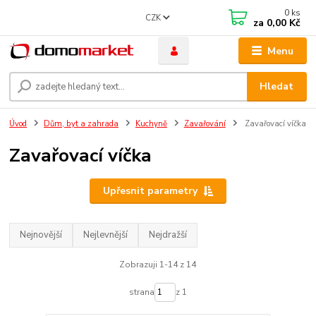
0
ks
CZK
za
0,00 Kč
Menu
Hledat
Úvod
Dům, byt a zahrada
Kuchyně
Zavařování
Zavařovací víčka
Zavařovací víčka
Upřesnit parametry
Nejnovější
Nejlevnější
Nejdražší
Zobrazuji 1-14 z 14
strana
z 1