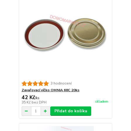
3 hodnocení
Zavařovací víčko OMNIA 68C 20ks
42 Kč
/
ks
skladem
35 Kč
bez DPH
Přidat do košíku