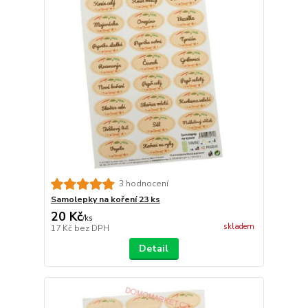
3 hodnocení
Samolepky na koření 23 ks
20 Kč
/
ks
skladem
17 Kč
bez DPH
Detail