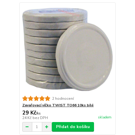
2 hodnocení
Zavařovací víčko TWIST TO66 10ks bílé
29 Kč
/
ks
skladem
24 Kč
bez DPH
Přidat do košíku