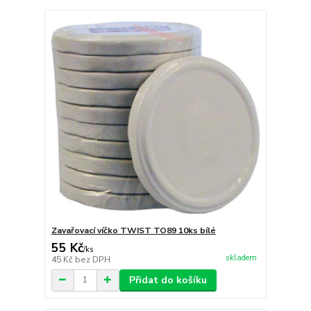
Zavařovací víčko TWIST TO89 10ks bílé
55 Kč
/
ks
skladem
45 Kč
bez DPH
Přidat do košíku