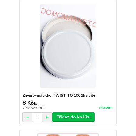
Zavařovací víčko TWIST TO 100 1ks bílé
8 Kč
/
ks
skladem
7 Kč
bez DPH
Přidat do košíku