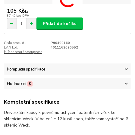
105 Kč
/
ks
87 Kč
bez DPH
Přidat do košíku
Číslo produktu:
P90400160
EAN kód:
4011162090552
Hlídat cenu / dostupnost
Kompletní specifikace
Hodnocení
0
Kompletní specifikace
Univerzální klipsy k pevnému uchycení patentních víček ke
sklenicím Weck. V balení je 12 kusů spon, takže vám vystačí na 6
sklenic Weck.