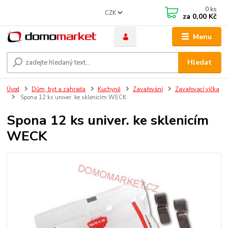
0
ks
CZK
za
0,00 Kč
Menu
Hledat
Úvod
Dům, byt a zahrada
Kuchyně
Zavařování
Zavařovací víčka
Spona 12 ks univer. ke sklenicím WECK
Spona 12 ks univer. ke sklenicím
WECK