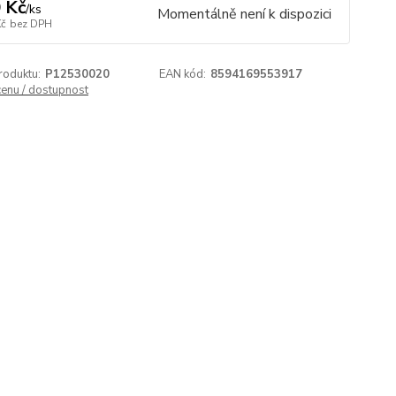
 Kč
/
ks
Momentálně není k dispozici
Kč
bez DPH
roduktu:
P12530020
EAN kód:
8594169553917
cenu / dostupnost