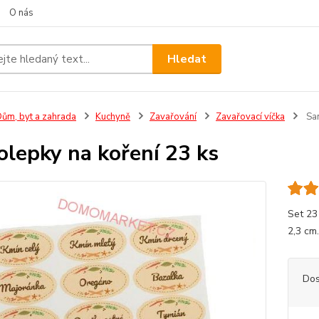
O nás
Hledat
ům, byt a zahrada
Kuchyně
Zavařování
Zavařovací víčka
Sam
lepky na koření 23 ks
Set 23
2,3 cm
Dos