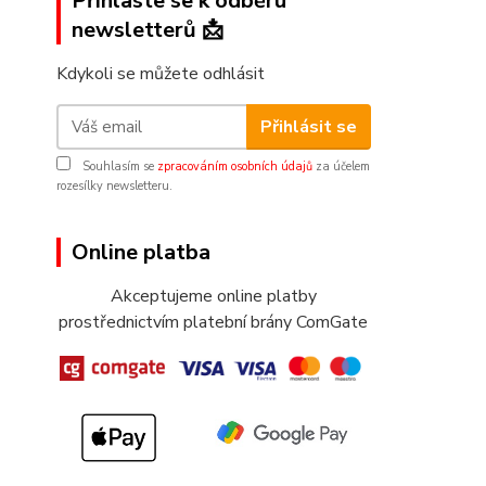
Přihlaste se k odběru
newsletterů 📩
Kdykoli se můžete odhlásit
Přihlásit se
Souhlasím se
zpracováním osobních údajů
za účelem
rozesílky newsletteru.
Online platba
Akceptujeme online platby
prostřednictvím platební brány ComGate