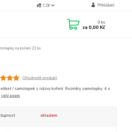
Přihlášení
CZK
0
ks
za
0,00 Kč
olepky na koření 23 ks
Ohodnotit produkt
 etiket / samolepek s názvy koření. Rozměry samolepky: 4 x
.
celý popis
tupnost
skladem