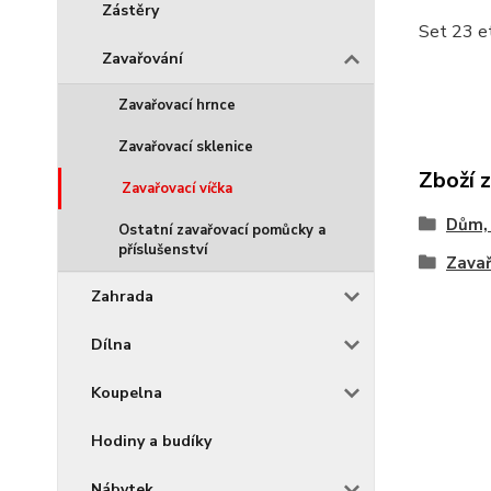
Zástěry
Set 23 et
Zavařování
Zavařovací hrnce
Zavařovací sklenice
Zboží 
Zavařovací víčka
Dům, 
Ostatní zavařovací pomůcky a
příslušenství
Zavař
Zahrada
Dílna
Koupelna
Hodiny a budíky
Nábytek