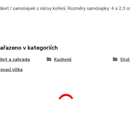
iket / samolepek s názvy koření. Rozměry samolepky: 4 x 2,3 c
zařazeno v kategoriích
byt a zahrada
Kuchyně
Stol
ovací víčka