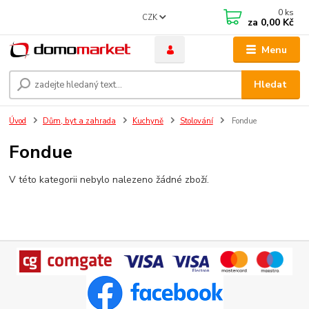
0
ks
CZK
za
0,00 Kč
Menu
Hledat
Úvod
Dům, byt a zahrada
Kuchyně
Stolování
Fondue
Fondue
V této kategorii nebylo nalezeno žádné zboží.