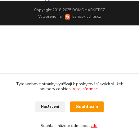
Copyright 2018-2025 DOMOMARKET.CZ
Vytvořeno na
Eshop-rychle.cz
Tyto webové stránky využívají k poskytování svých služeb
soubory cookies.
Více informací
.
Souhlasím
Nastavení
Souhlas můžete odmítnout
zde
.