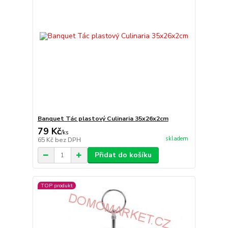
Banquet Tác plastový Culinaria 35x26x2cm
79 Kč
/
ks
skladem
65 Kč
bez DPH
Přidat do košíku
TOP produkt