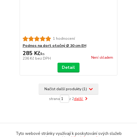
1 hodnocení
Podnos na dort otočný Ø 30 cm EH
285 Kč
/
ks
Není skladem
236 Kč
bez DPH
Detail
Načíst další produkty (1)
strana
z 2
další
Tyto webové stránky využívají k poskytování svých služeb