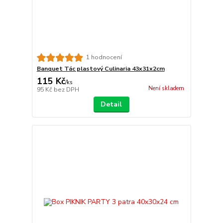
1 hodnocení
Banquet Tác plastový Culinaria 43x31x2cm
115 Kč
/
ks
Není skladem
95 Kč
bez DPH
Detail