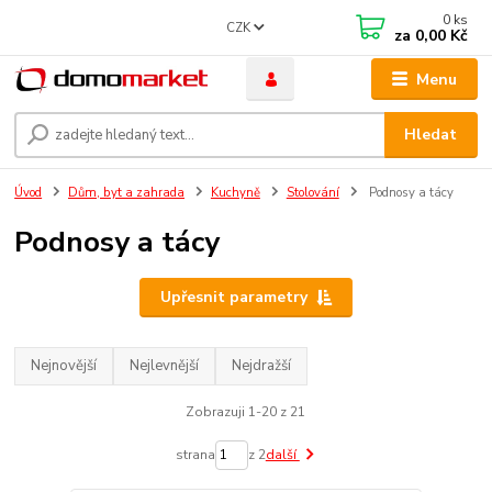
0
ks
CZK
za
0,00 Kč
Menu
Hledat
Úvod
Dům, byt a zahrada
Kuchyně
Stolování
Podnosy a tácy
Podnosy a tácy
Upřesnit parametry
Nejnovější
Nejlevnější
Nejdražší
Zobrazuji 1-20 z 21
strana
z 2
další