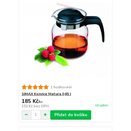
1 hodnocení
SIMAX Konvice Matura 0,65 l
185 Kč
/
ks
skladem
153 Kč
bez DPH
Přidat do košíku