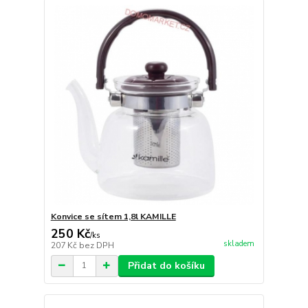
Konvice se sítem 1,8l KAMILLE
250 Kč
/
ks
skladem
207 Kč
bez DPH
Přidat do košíku