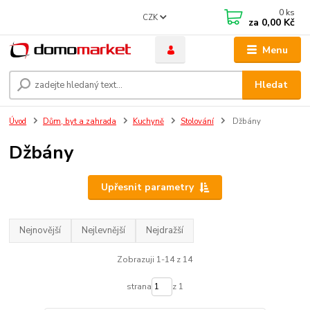
0
ks
CZK
za
0,00 Kč
Menu
Hledat
Úvod
Dům, byt a zahrada
Kuchyně
Stolování
Džbány
Džbány
Upřesnit parametry
Nejnovější
Nejlevnější
Nejdražší
Zobrazuji 1-14 z 14
strana
z 1