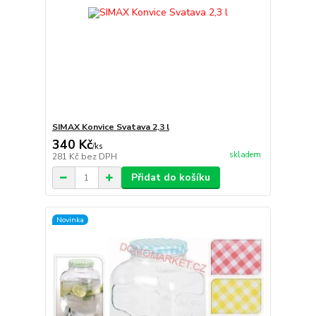
SIMAX Konvice Svatava 2,3 l
340 Kč
/
ks
skladem
281 Kč
bez DPH
Přidat do košíku
Novinka