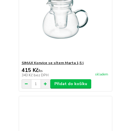
SIMAX Konvice se sítem Marta 1,5 l
415 Kč
/
ks
skladem
343 Kč
bez DPH
Přidat do košíku