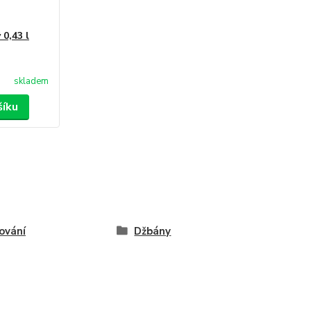
0,43 l
skladem
šíku
ování
Džbány