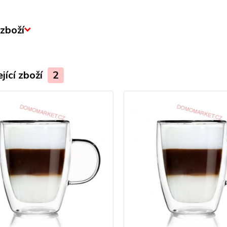
zboží
jící zboží
2