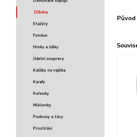
Dávkovače nápojů
Džbány
Původ 
Etažéry
Fondue
Souvise
Hrnky a šálky
Jídelní soupravy
Kalíšky na vajíčka
Karafy
Kořenky
Mléčenky
Podnosy a tácy
Prostírání