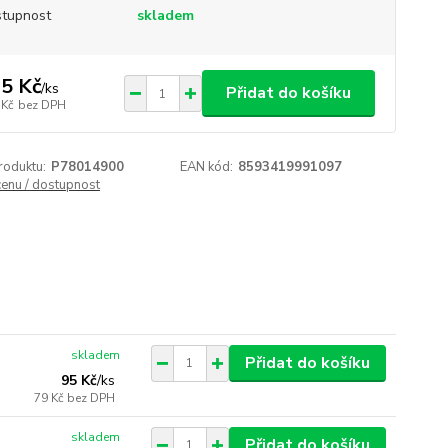
tupnost
skladem
5 Kč
/
ks
Přidat do košíku
 Kč
bez DPH
roduktu:
P78014900
EAN kód:
8593419991097
cenu / dostupnost
skladem
Přidat do košíku
95 Kč
/
ks
79 Kč
bez DPH
skladem
Přidat do košíku