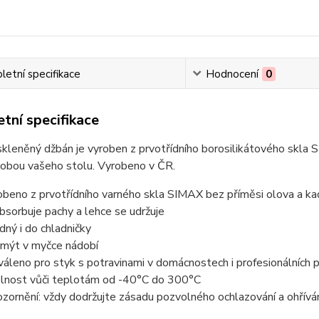
etní specifikace
Hodnocení
0
tní specifikace
skleněný džbán je vyroben z prvotřídního borosilikátového skla 
dobou vašeho stolu. Vyrobeno v ČR.
obeno z prvotřídního varného skla SIMAX bez příměsi olova a k
bsorbuje pachy a lehce se udržuje
dný i do chladničky
 mýt v myčce nádobí
váleno pro styk s potravinami v domácnostech i profesionálních 
lnost vůči teplotám od -40°C do 300°C
zornění: vždy dodržujte zásadu pozvolného ochlazování a ohříván