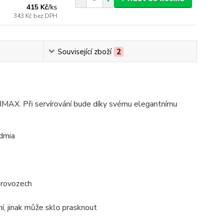
415 Kč
/
ks
343 Kč
bez DPH
Související zboží
2
SIMAX. Při servírování bude díky svému elegantnímu
admia
provozech
í, jinak může sklo prasknout