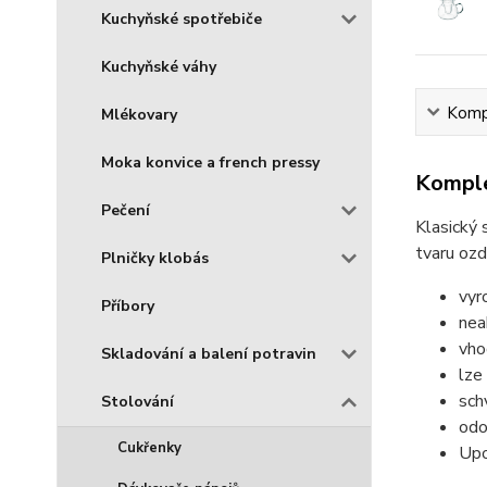
Kuchyňské spotřebiče
Kuchyňské váhy
Kompl
Mlékovary
Moka konvice a french pressy
Komple
Pečení
Klasický 
tvaru oz
Plničky klobás
vyr
Příbory
nea
vho
Skladování a balení potravin
lze
sch
Stolování
odo
Cukřenky
Upo