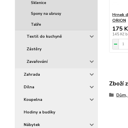
Sklenice
Spony na ubrusy
Hrnek d
ORION
Talíře
175 K
145 Kč
b
Textil do kuchyně
Zástěry
Zavařování
Zahrada
Zboží 
Dílna
Dům, 
Koupelna
Hodiny a budíky
Nábytek