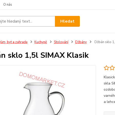
O nás
Hledat
ům, byt a zahrada
Kuchyně
Stolování
Džbány
Džbán sklo 1,
n sklo 1,5l SIMAX Klasik
Klasic
skla S
ozdobo
varnéh
a lehce