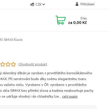
Přihlášení
CZK
0
ks
za
0,00 Kč
5l SIMAX Klasik
Ohodnotit produkt
ký skleněný džbán je vyroben z prvotřídního borosilikátového
IMAX. Při servírování bude díky svému elegantnímu tvaru
u vašeho stolu. Vyrobeno v ČR. vyrobeno z prvotřídního
o skla SIMAX bez příměsi olova a kadmia neabsorbuje pachy
 se udržuje vhodný i do chladničky lze...
celý popis