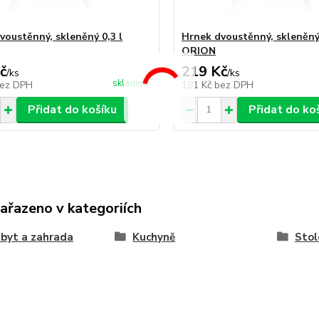
voustěnný, skleněný 0,3 l
Hrnek dvoustěnný, skleněný 
ORION
č
219 Kč
/
ks
/
ks
skladem
ez DPH
181 Kč
bez DPH
Přidat do košíku
Přidat do ko
zařazeno v kategoriích
byt a zahrada
Kuchyně
Stol