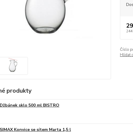
Dos
29
244
Číslo p
Hlídat 
é produkty
Džbánek sklo 500 ml BISTRO
SIMAX Konvice se sítem Marta 1,5 l