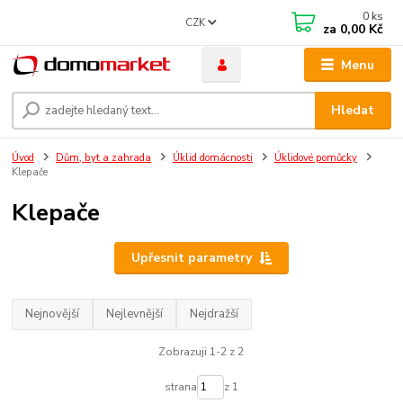
0
ks
CZK
za
0,00 Kč
Menu
Hledat
Úvod
Dům, byt a zahrada
Úklid domácnosti
Úklidové pomůcky
Klepače
Klepače
Upřesnit parametry
Nejnovější
Nejlevnější
Nejdražší
Zobrazuji 1-2 z 2
strana
z 1