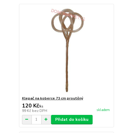
Klepač na koberce 73 cm proutěný
120 Kč
/
ks
skladem
99 Kč
bez DPH
Přidat do košíku