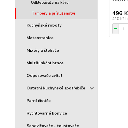
Odklepávače na kávu
496 K
Tampery a příslušenství
410 Kč
b
Kuchyňské roboty
Meteostanice
Mixéry a šlehače
Multifunkční hrnce
Odpuzovače zvířat
Ostatní kuchyňské spotřebiče
Parní čističe
Rychlovarné konvice
Sendvičovače - toustovače