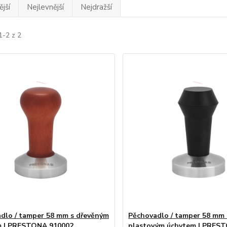
jší
Nejlevnější
Nejdražší
1-2 z 2
dlo / tamper 58 mm s dřevěným
Pěchovadlo / tamper 58 mm 
m | PRESTONA 910002
plastovým úchytem | PRES