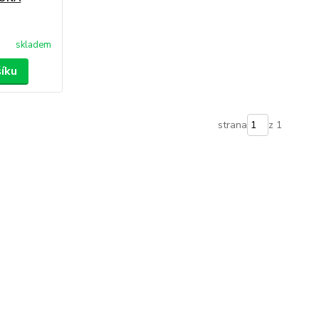
skladem
šíku
strana
z 1