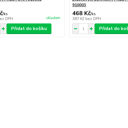
910003
č
468 Kč
/
ks
/
ks
skladem
ez DPH
387 Kč
bez DPH
Přidat do košíku
Přidat do ko