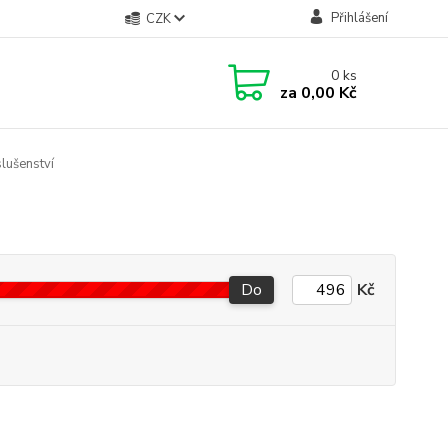
Přihlášení
CZK
0
ks
za
0,00 Kč
lušenství
Do
Kč