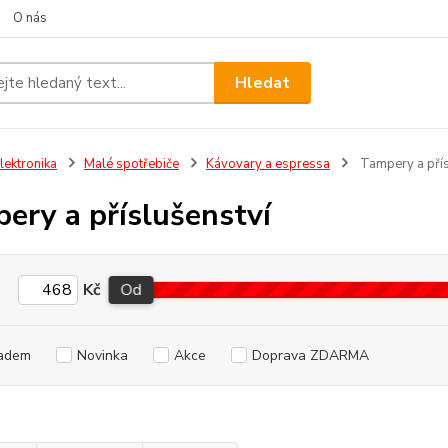
O nás
Hledat
lektronika
Malé spotřebiče
Kávovary a espressa
Tampery a přís
ery a příslušenství
Kč
Od
adem
Novinka
Akce
Doprava ZDARMA