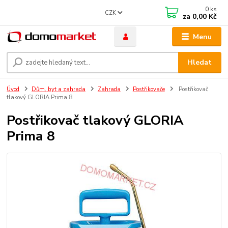
0
ks
CZK
za
0,00 Kč
Menu
Hledat
Úvod
Dům, byt a zahrada
Zahrada
Postřikovače
Postřikovač
tlakový GLORIA Prima 8
Postřikovač tlakový GLORIA
Prima 8