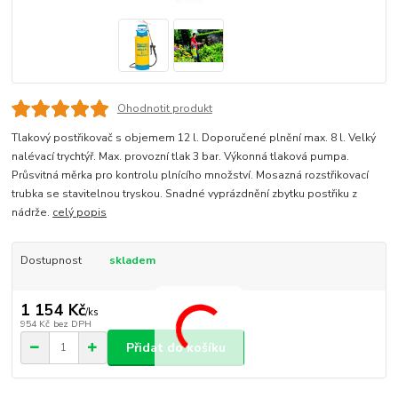
Ohodnotit produkt
Tlakový postřikovač s objemem 12 l. Doporučené plnění max. 8 l. Velký
nalévací trychtýř. Max. provozní tlak 3 bar. Výkonná tlaková pumpa.
Průsvitná měrka pro kontrolu plnícího množství. Mosazná rozstřikovací
trubka se stavitelnou tryskou. Snadné vyprázdnění zbytku postřiku z
nádrže.
celý popis
Dostupnost
skladem
1 154 Kč
/
ks
954 Kč
bez DPH
Přidat do košíku