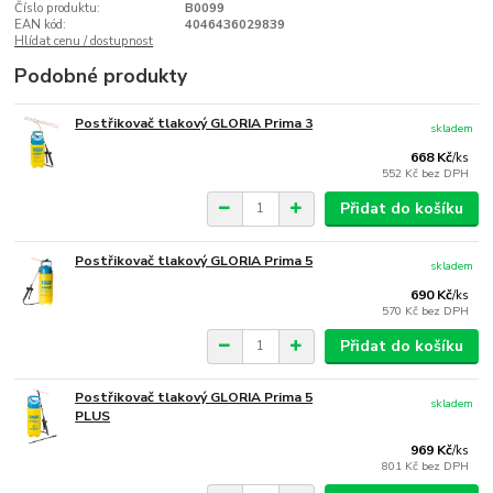
Číslo produktu:
B0099
EAN kód:
4046436029839
Hlídat cenu / dostupnost
Podobné produkty
Postřikovač tlakový GLORIA Prima 3
skladem
668 Kč
/
ks
552 Kč
bez DPH
Přidat do košíku
Postřikovač tlakový GLORIA Prima 5
skladem
690 Kč
/
ks
570 Kč
bez DPH
Přidat do košíku
Postřikovač tlakový GLORIA Prima 5
skladem
PLUS
969 Kč
/
ks
801 Kč
bez DPH