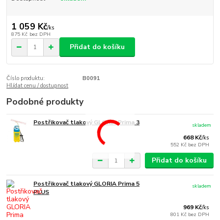
1 059 Kč
/
ks
875 Kč
bez DPH
Přidat do košíku
Číslo produktu:
B0091
Hlídat cenu / dostupnost
Podobné produkty
Postřikovač tlakový GLORIA Prima 3
skladem
668 Kč
/
ks
552 Kč
bez DPH
Přidat do košíku
Postřikovač tlakový GLORIA Prima 5
skladem
PLUS
969 Kč
/
ks
801 Kč
bez DPH