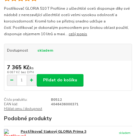
Postřikovač GLORIA 510 T Profiline z ušlechtilé oceli disponuje díky své
nádobě z nerezavějící ušlechtilé oceli velmi vysokou odolností a
korozivzdorností. Kromě toho se přístroj snadno udržuje a
čistí. Postřikovač je dokonalým pomocníkem pro širokou oblast použití,
disponuje objemem 10 litrů a maxi...
celý popis
Dostupnost
skladem
7 365 Kč
/
ks
6 087 Kč
bez DPH
Přidat do košíku
Číslo produktu:
B0512
EAN kód:
4046436000371
Hlídat cenu / dostupnost
Podobné produkty
Postřikovač tlakový GLORIA Prima 3
skladem