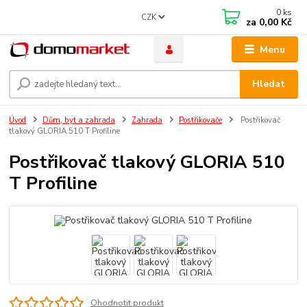
0
ks
CZK
za
0,00 Kč
Menu
Hledat
Úvod
Dům, byt a zahrada
Zahrada
Postřikovače
Postřikovač
tlakový GLORIA 510 T Profiline
Postřikovač tlakový GLORIA 510
T Profiline
Ohodnotit produkt