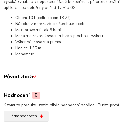
vysoká kvalita a v neposlední řadě bezpečnost při profesionální
aplikaci jsou doloženy pečetí TÜV a GS.
Objem 10 l (celk. objem 13,7 l)
Nádoba z nerezavějící ušlechtilé oceli
Max. provozní tlak 6 barů
Mosazná rozprašovací trubka s plochou tryskou
Výkonná mosazná pumpa
Hadice 1,35 m
Manometr
Původ zboží
Hodnocení
0
K tomuto produktu zatím nikdo hodnocení nepřidal. Buďte první.
Přidat hodnocení