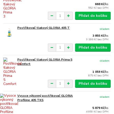
668 Kč
/
ks
552 Kč
bez DPH
Přidat do košíku
Postřikovač tlakový GLORIA 405 T
skladem
3 855 Kč
/
ks
3 186 Kč
bez DPH
Přidat do košíku
Postřikovač tlakový GLORIA Prima 5
skladem
Comfort
1 059 Kč
/
ks
875 Kč
bez DPH
Přidat do košíku
Vysoce výkonný postřikovač GLORIA
skladem
Profiline 405 TKS
5 879 Kč
/
ks
4 859 Kč
bez DPH