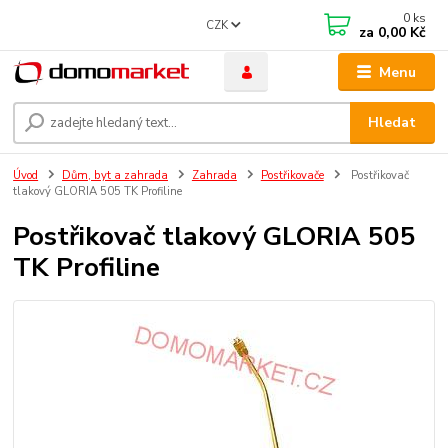
0
ks
CZK
za
0,00 Kč
Menu
Hledat
Úvod
Dům, byt a zahrada
Zahrada
Postřikovače
Postřikovač
tlakový GLORIA 505 TK Profiline
Postřikovač tlakový GLORIA 505
TK Profiline