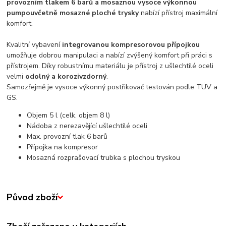
provozním tlakem 6 barů a mosaznou vysoce výkonnou
pumpou
včetně mosazné ploché trysky
nabízí přístroj maximální
komfort.
Kvalitní vybavení
integrovanou kompresorovou přípojkou
umožňuje dobrou manipulaci a nabízí zvýšený komfort při práci s
přístrojem. Díky robustnímu materiálu je přístroj z ušlechtilé oceli
velmi
odolný a korozivzdorný
.
Samozřejmě je vysoce výkonný postřikovač testován podle TÜV a
GS.
Objem 5 l (celk. objem 8 l)
Nádoba z nerezavějící ušlechtilé oceli
Max. provozní tlak 6 barů
Přípojka na kompresor
Mosazná rozprašovací trubka s plochou tryskou
Původ zboží