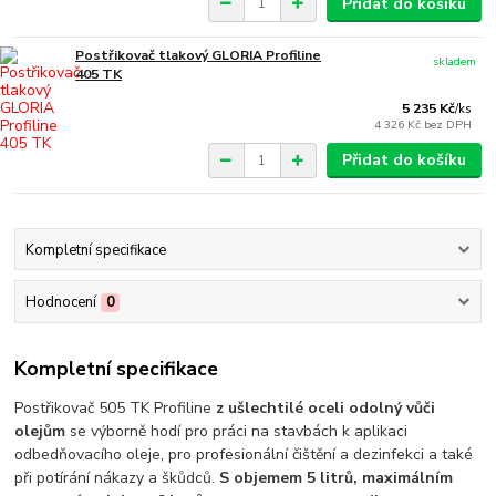
Přidat do košíku
Postřikovač tlakový GLORIA Profiline
skladem
405 TK
5 235 Kč
/
ks
4 326 Kč
bez DPH
Přidat do košíku
Kompletní specifikace
Hodnocení
0
Kompletní specifikace
Postřikovač 505 TK Profiline
z ušlechtilé oceli odolný vůči
olejům
se výborně hodí pro práci na stavbách k aplikaci
odbedňovacího oleje, pro profesionální čištění a dezinfekci a také
při potírání nákazy a škůdců.
S objemem 5 litrů, maximálním