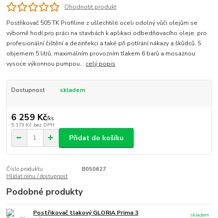
Ohodnotit produkt
Postřikovač 505 TK Profiline z ušlechtilé oceli odolný vůči olejům se
výborně hodí pro práci na stavbách k aplikaci odbedňovacího oleje, pro
profesionální čištění a dezinfekci a také při potírání nákazy a škůdců. S
objemem 5 litrů, maximálním provozním tlakem 6 barů a mosaznou
vysoce výkonnou pumpou...
celý popis
Dostupnost
skladem
6 259 Kč
/
ks
5 173 Kč
bez DPH
Přidat do košíku
Číslo produktu:
B050627
Hlídat cenu / dostupnost
Podobné produkty
Postřikovač tlakový GLORIA Prima 3
skladem