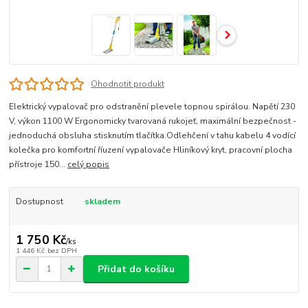
Ohodnotit produkt
Elektrický vypalovač pro odstranění plevele topnou spirálou. Napětí 230
V, výkon 1100 W Ergonomicky tvarovaná rukojeť, maximální bezpečnost -
jednoduchá obsluha stisknutím tlačítka.Odlehčení v tahu kabelu 4 vodící
kolečka pro komfortní říuzení vypalovače Hliníkový kryt, pracovní plocha
přístroje 150...
celý popis
Dostupnost
skladem
1 750 Kč
/
ks
1 446 Kč
bez DPH
Přidat do košíku