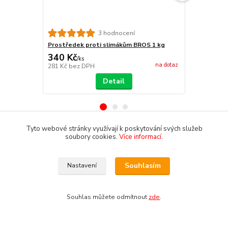
3 hodnocení
Prostředek proti slimákům BROS 1 kg
Prostředek 
340 Kč
1 095 Kč
/
ks
na dotaz
281 Kč
bez DPH
905 Kč
bez 
Detail
Tyto webové stránky využívají k poskytování svých služeb
soubory cookies.
Více informací
.
Zboží zařazeno v kategoriích
Zahrada
Souhlasím
Nastavení
Vypalovače trávy a hořáky
Souhlas můžete odmítnout
zde
.