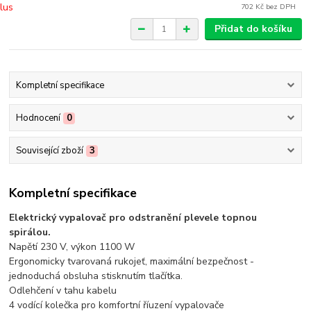
702 Kč
bez DPH
Přidat do košíku
Kompletní specifikace
Hodnocení
0
Související zboží
3
Kompletní specifikace
Elektrický vypalovač pro odstranění plevele topnou
spirálou.
Napětí 230 V, výkon 1100 W
Ergonomicky tvarovaná rukojeť, maximální bezpečnost -
jednoduchá obsluha stisknutím tlačítka.
Odlehčení v tahu kabelu
4 vodící kolečka pro komfortní říuzení vypalovače