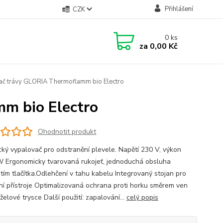
Přihlášení
CZK
0
ks
za
0,00 Kč
č trávy GLORIA Thermoflamm bio Electro
m bio Electro
Ohodnotit produkt
ický vypalovač pro odstranění plevele. Napětí 230 V, výkon
 Ergonomicky tvarovaná rukojeť, jednoduchá obsluha
utím tlačítka.Odlehčení v tahu kabelu Integrovaný stojan pro
ní přístroje Optimalizovaná ochrana proti horku směrem ven
želové trysce Další použití: zapalování...
celý popis