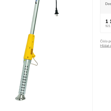
Dos
1 
921
Číslo p
Hlídat 