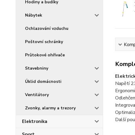
Hodiny a budíky
Nábytek
Ochlazování vzduchu
Poštovní schránky
Kompl
Průtokové ohřívače
Komple
Stavebniny
Elektric
Úklid domácnosti
Napětí 2
Ergonomic
Ventilátory
Odlehčen
Integrova
Zvonky, alarmy a trezory
Optimali
Další pou
Elektronika
Sport