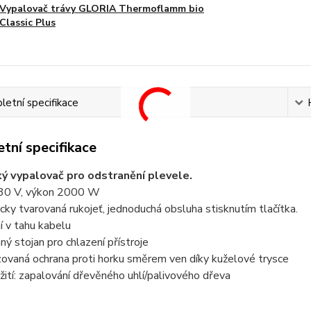
Vypalovač trávy GLORIA Thermoflamm bio
Classic Plus
etní specifikace
tní specifikace
ký vypalovač pro odstranění plevele.
30 V, výkon 2000 W
ky tvarovaná rukojeť, jednoduchá obsluha stisknutím tlačítka.
í v tahu kabelu
ný stojan pro chlazení přístroje
zovaná ochrana proti horku směrem ven díky kuželové trysce
žití: zapalování dřevěného uhlí/palivového dřeva