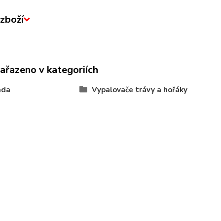
zboží
zařazeno v kategoriích
ada
Vypalovače trávy a hořáky