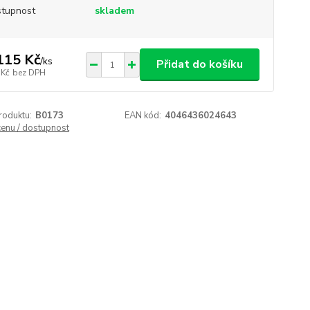
tupnost
skladem
115 Kč
/
ks
Přidat do košíku
 Kč
bez DPH
roduktu:
B0173
EAN kód:
4046436024643
cenu / dostupnost