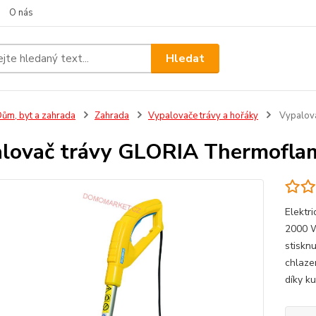
O nás
Hledat
ům, byt a zahrada
Zahrada
Vypalovače trávy a hořáky
Vypalova
lovač trávy GLORIA Thermoflam
Elektr
2000 W
stiskn
chlaze
díky ku