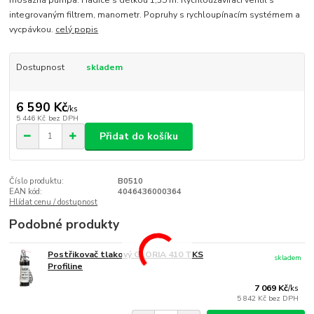
mosazná pumpa. Hadice s délkou 1,35 m. Rychlouzavírací ventil s
integrovaným filtrem, manometr. Popruhy s rychloupínacím systémem a
vycpávkou.
celý popis
Dostupnost
skladem
6 590 Kč
/
ks
5 446 Kč
bez DPH
Přidat do košíku
Číslo produktu:
B0510
EAN kód:
4046436000364
Hlídat cenu / dostupnost
Podobné produkty
Postřikovač tlakový GLORIA 410 TKS
skladem
Profiline
7 069 Kč
/
ks
5 842 Kč
bez DPH