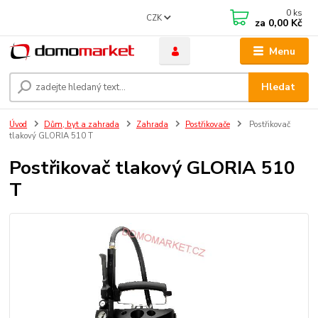
0
ks
CZK
za
0,00 Kč
Menu
Hledat
Úvod
Dům, byt a zahrada
Zahrada
Postřikovače
Postřikovač
tlakový GLORIA 510 T
Postřikovač tlakový GLORIA 510
T