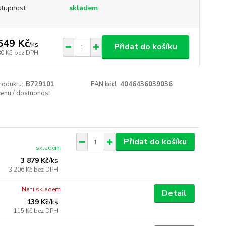
tupnost
skladem
549 Kč
/
ks
Přidat do košíku
80 Kč
bez DPH
roduktu:
B729101
EAN kód:
4046436039036
cenu / dostupnost
Přidat do košíku
skladem
3 879 Kč
/
ks
3 206 Kč
bez DPH
Není skladem
Detail
139 Kč
/
ks
115 Kč
bez DPH