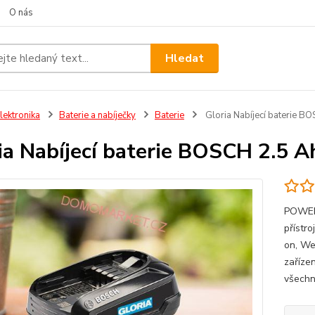
O nás
Hledat
lektronika
Baterie a nabíječky
Baterie
Gloria Nabíjecí baterie B
ia Nabíjecí baterie BOSCH 2.5 
POWER 
přístr
on, We
zaříze
všech