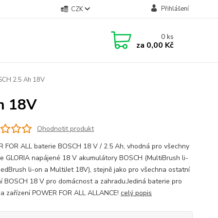
Přihlášení
CZK
0
ks
za
0,00 Kč
OSCH 2.5 Ah 18V
Ah 18V
Ohodnotit produkt
FOR ALL baterie BOSCH 18 V / 2.5 Ah, vhodná pro všechny
oje GLORIA napájené 18 V akumulátory BOSCH (MultiBrush li-
edBrush li-on a MultiJet 18V), stejně jako pro všechna ostatní
ní BOSCH 18 V pro domácnost a zahradu.Jediná baterie pro
na zařízení POWER FOR ALL ALLANCE!
celý popis