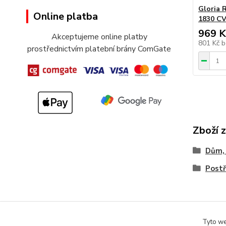
Gloria 
Online platba
1830 C
969 K
Akceptujeme online platby
801 Kč
b
prostřednictvím platební brány ComGate
Zboží 
Dům, 
Postř
Tyto we