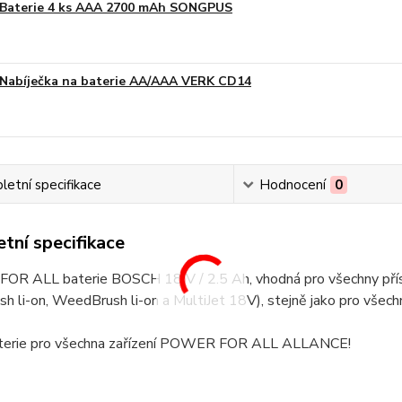
Baterie 4 ks AAA 2700 mAh SONGPUS
Nabíječka na baterie AA/AAA VERK CD14
etní specifikace
Hodnocení
0
tní specifikace
R ALL baterie BOSCH 18 V / 2.5 Ah, vhodná pro všechny pří
sh li-on, WeedBrush li-on a MultiJet 18V), stejně jako pro vše
aterie pro všechna zařízení POWER FOR ALL ALLANCE!