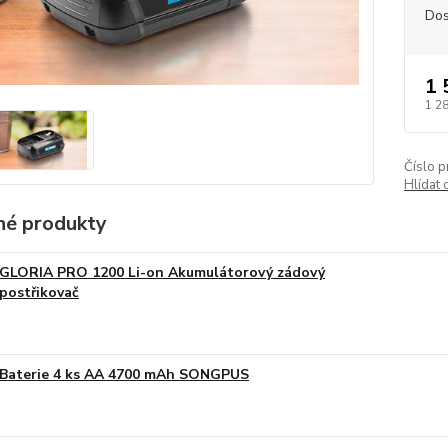
Dos
1 
1 2
Číslo p
Hlídat 
é produkty
GLORIA PRO 1200 Li-on Akumulátorový zádový
postřikovač
Baterie 4 ks AA 4700 mAh SONGPUS