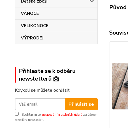
Dětské zboží
Původ 
VÁNOCE
VELIKONOCE
Souvise
VÝPRODEJ
Přihlaste se k odběru
newsletterů 📩
Kdykoli se můžete odhlásit
Přihlásit se
Souhlasím se
zpracováním osobních údajů
za účelem
rozesílky newsletteru.