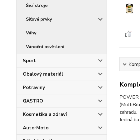
Šicí stroje
Síťové prvky
Váhy
Vánoční osvětlení
Sport
Kompl
Obalový materiál
Komple
Potraviny
POWER FO
GASTRO
(MultiBru
zahradu.
Kosmetika a zdraví
Jediná b
Auto-Moto