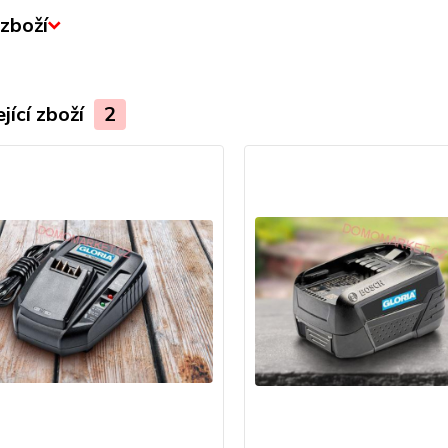
zboží
jící zboží
2