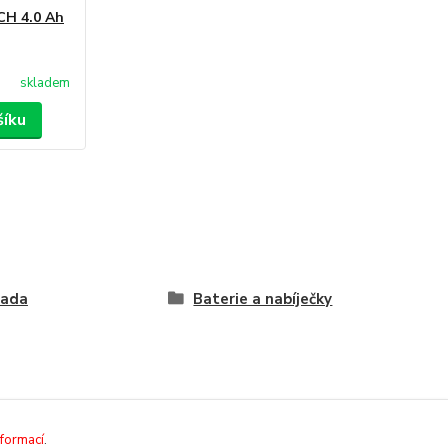
CH 4.0 Ah
skladem
šíku
rada
Baterie a nabíječky
nformací
.