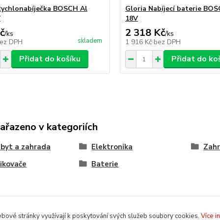
Rychlonabíječka BOSCH Al
Gloria Nabíjecí baterie BOS
V
18V
č
2 318 Kč
/
ks
/
ks
skladem
ez DPH
1 916 Kč
bez DPH
Přidat do košíku
Přidat do ko
zařazeno v kategoriích
byt a zahrada
Elektronika
Zah
ikovače
Baterie
bové stránky využívají k poskytování svých služeb soubory cookies.
Více i